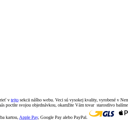
rieť v
tejto
sekcii nášho webu. Veci sú vysokej kvality, vyrobené v Ne
ás poctíte svojou objednávkou, okamžite Vám tovar starostlivo balím
tba kartou,
Apple Pay
, Google Pay alebo PayPal.