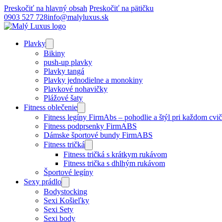
Preskočiť na hlavný obsah
Preskočiť na pätičku
0903 527 728
info@malyluxus.sk
Plavky
Bikiny
push-up plavky
Plavky tangá
Plavky jednodielne a monokiny
Plavkové nohavičky
Plážové šaty
Fitness oblečenie
Fitness legíny FirmAbs – pohodlie a štýl pri každom cvič
Fitness podprsenky FirmABS
Dámske športové bundy FirmABS
Fitness tričká
Fitness tričká s krátkym rukávom
Fitness trička s dhlhým rukávom
Športové legíny
Sexy prádlo
Bodystocking
Sexi Košieľky
Sexi Sety
Sexi body