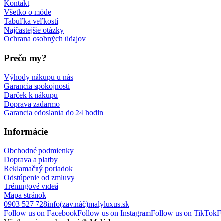
Kontakt
Všetko o móde
Tabuľka veľkostí
Najčastejšie otázky
Ochrana osobných údajov
Prečo my?
Výhody nákupu u nás
Garancia spokojnosti
Darček k nákupu
Doprava zadarmo
Garancia odoslania do 24 hodín
Informácie
Obchodné podmienky
Doprava a platby
Reklamačný poriadok
Odstúpenie od zmluvy
Tréningové videá
Mapa stránok
0903 527 728
info(zavináč)malyluxus.sk
Follow us on Facebook
Follow us on Instagram
Follow us on TikTok
F