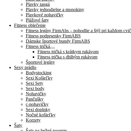
Plavky tangá
Plavky jednodielne a monokiny
Plavkové nohavičky
Plážové šaty
Fitness oblečenie
Fitness legíny FirmAbs – pohodlie a štýl pri každom cvič
Fitness podprsenky FirmABS
Dámske športové bundy FirmABS
Fitness tričká
Fitness tričká s krátkym rukávom
Fitness trička s dhlhým rukávom
Športové legíny
Sexy prádlo
Bodystocking
Sexi Košieľky
Sexi Sety
Sexi body
Nohavičky
Pančušky
c-nohavičky
Sexi doplnky
Nočné košieľky
Korzety
Šaty
Šaty na bežné nosenie