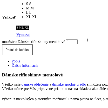
S
S
M
M
L
L
XL
XL
Veľkosť
S
M
L
XL
Vymazať
množstvo Dámske rifle skinny mentolové
Pridať do košíka
Popis
Ďalšie informácie
Dámske rifle skinny mentolové
Všetko naše
dámske oblečenie
a
dámske spodné prádlo
si môžete poz
Všetko máme pre Vás pripravené priamo u nás na sklade a akonáhle n
výberu z niekoľkých platobných možností. Priama platba na účet, pla