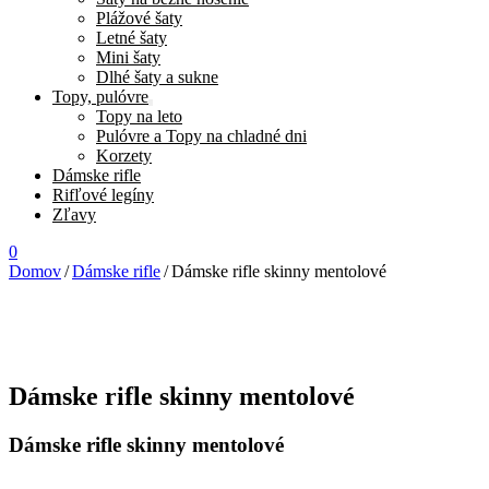
Plážové šaty
Letné šaty
Mini šaty
Dlhé šaty a sukne
Topy, pulóvre
Topy na leto
Pulóvre a Topy na chladné dni
Korzety
Dámske rifle
Rifľové legíny
Zľavy
0
Domov
/
Dámske rifle
/
Dámske rifle skinny mentolové
Dámske rifle skinny mentolové
Dámske rifle skinny mentolové