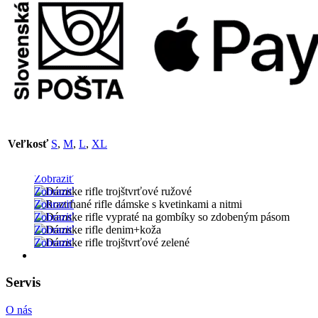
Dámske rifle tmavomodré so zlatou šnorovačkou
Dámske rifle trojštvrťové ružové
Roztrhané rifle dámske s kvetinkami a nitmi
Veľkosť
S
,
M
,
L
,
XL
Dámske rifle vypraté na gombíky so zdobeným
15.99
€
Pôvodná cena bola: 15.99€.
12.00
€
Aktuálna cena je: 12
Dámske rifle denim+koža
Dámske rifle trojštvrťové zelené
Zobraziť
38.00
€
Zobraziť
Zobraziť
Zobraziť
15.99
€
Zobraziť
Zobraziť
Servis
O nás