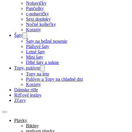
Nohavičky
Pančušky
c-nohavičky
Sexi doplnky
Nočné košieľky
Korzety
Šaty
Šaty na bežné nosenie
Plážové šaty
Letné šaty
Mini šaty
Dlhé šaty a sukne
Topy, pulóvre
Topy na leto
Pulóvre a Topy na chladné dni
Korzety
Dámske rifle
Rifľové legíny
Zľavy
Plavky
Bikiny
push-up plavky