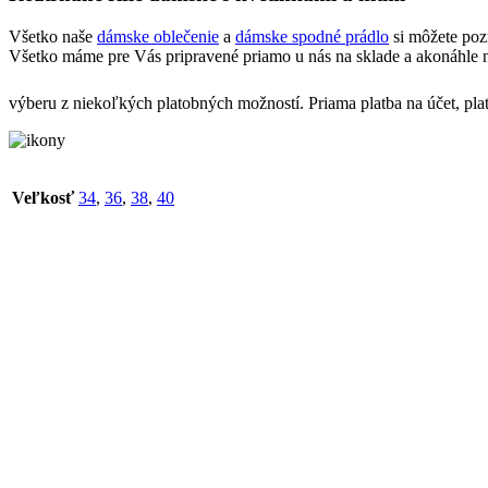
Všetko naše
dámske oblečenie
a
dámske spodné prádlo
si môžete poz
Všetko máme pre Vás pripravené priamo u nás na sklade a akonáhle n
výberu z niekoľkých platobných možností. Priama platba na účet, pla
Veľkosť
34
,
36
,
38
,
40