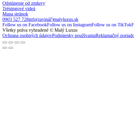
Odstúpenie od zmluvy
Tréningové videá
Mapa stránok
0903 527 728
info(zavináč)malyluxus.sk
Follow us on Facebook
Follow us on Instagram
Follow us on TikTok
F
Všetky práva vyhradené © Malý Luxus
Ochrana osobných údajov
Podmienky používania
Reklamačný poriad