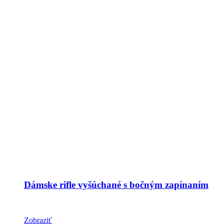
Dámske rifle vyšúchané s bočným zapínaním
Zobraziť