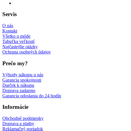
Servis
O nás
Kontakt
Všetko o móde
Tabuľka veľkostí
Najčastejšie otázky
Ochrana osobných údajov
Prečo my?
Výhody nákupu u nás
Garancia spokojnosti
Darček k nákupu
Doprava zadarmo
Garancia odoslania do 24 hodín
Informácie
Obchodné podmienky
Doprava a platby
Reklamačný poriadok