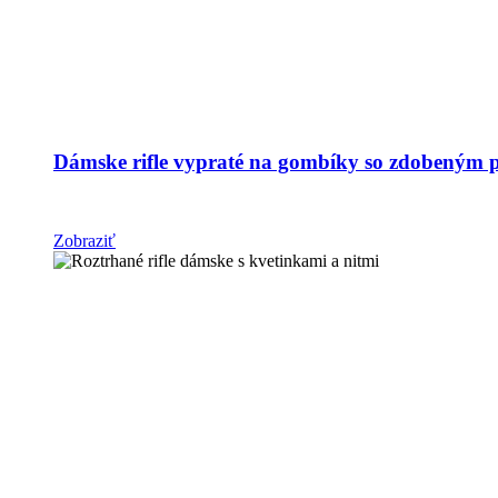
Dámske rifle vypraté na gombíky so zdobeným
Zobraziť