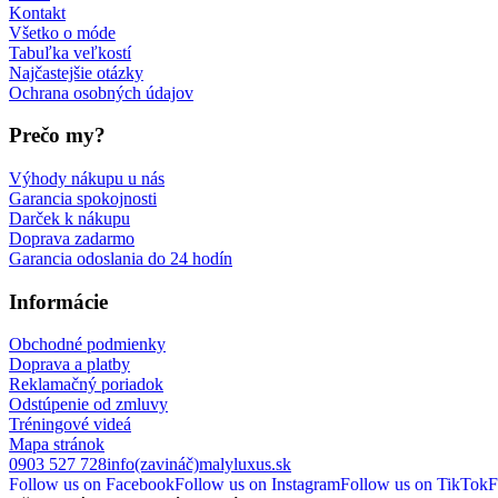
Kontakt
Všetko o móde
Tabuľka veľkostí
Najčastejšie otázky
Ochrana osobných údajov
Prečo my?
Výhody nákupu u nás
Garancia spokojnosti
Darček k nákupu
Doprava zadarmo
Garancia odoslania do 24 hodín
Informácie
Obchodné podmienky
Doprava a platby
Reklamačný poriadok
Odstúpenie od zmluvy
Tréningové videá
Mapa stránok
0903 527 728
info(zavináč)malyluxus.sk
Follow us on Facebook
Follow us on Instagram
Follow us on TikTok
F