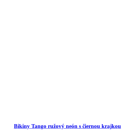
Bikiny Tango ružový neón s čiernou krajkou