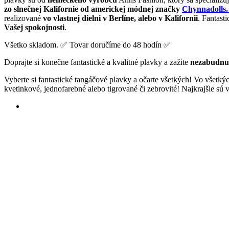
zo slnečnej Kalifornie od americkej módnej značky
Chynnadolls
realizované
vo vlastnej dielni v Berlíne, alebo v Kalifornii
. Fantast
Vašej spokojnosti
.
Všetko skladom. ✅ Tovar doručíme do 48 hodín ✅
Doprajte si konečne fantastické a kvalitné plavky a zažite
nezabudnut
Vyberte si fantastické tangáčové plavky a očarte všetkých! Vo všetký
kvetinkové, jednofarebné alebo tigrované či zebrovité! Najkrajšie sú