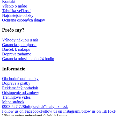
Kontakt
Všetko o móde
Tabuľka veľkostí
Najčastejšie otázky
Ochrana osobných údajov
Prečo my?
Výhody nákupu u nás
Garancia spokojnosti
Darček k nákupu
Doprava zadarmo
Garancia odoslania do 24 hodín
Informácie
Obchodné podmienky
Doprava a platby
Reklamačný poriadok
Odstúpenie od zmluvy
Tréningové videá
Mapa stránok
0903 527 728
info(zavináč)malyluxus.sk
Follow us on Facebook
Follow us on Instagram
Follow us on TikTok
F
Všetky práva vyhradené © Malý Luxus