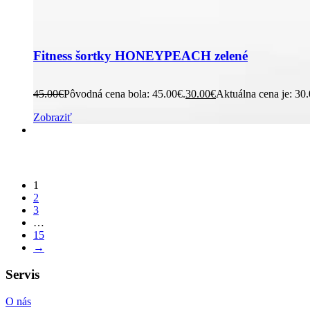
Fitness šortky HONEYPEACH zelené
45.00
€
Pôvodná cena bola: 45.00€.
30.00
€
Aktuálna cena je: 30
Zobraziť
1
2
3
…
15
→
Servis
O nás