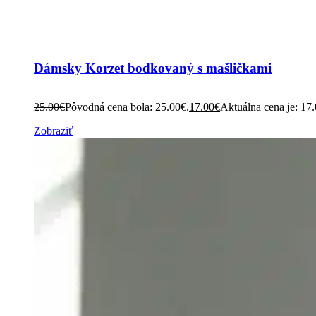
Dámsky Korzet bodkovaný s mašličkami
25.00
€
Pôvodná cena bola: 25.00€.
17.00
€
Aktuálna cena je: 17
Zobraziť