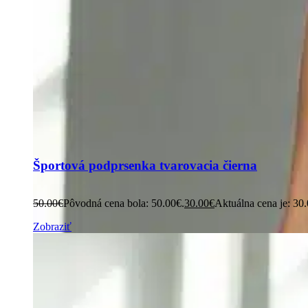
Športová podprsenka tvarovacia čierna
50.00
€
Pôvodná cena bola: 50.00€.
30.00
€
Aktuálna cena je: 30
Zobraziť