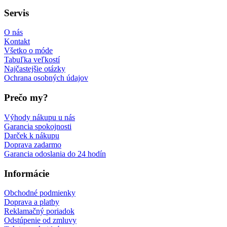
Servis
O nás
Kontakt
Všetko o móde
Tabuľka veľkostí
Najčastejšie otázky
Ochrana osobných údajov
Prečo my?
Výhody nákupu u nás
Garancia spokojnosti
Darček k nákupu
Doprava zadarmo
Garancia odoslania do 24 hodín
Informácie
Obchodné podmienky
Doprava a platby
Reklamačný poriadok
Odstúpenie od zmluvy