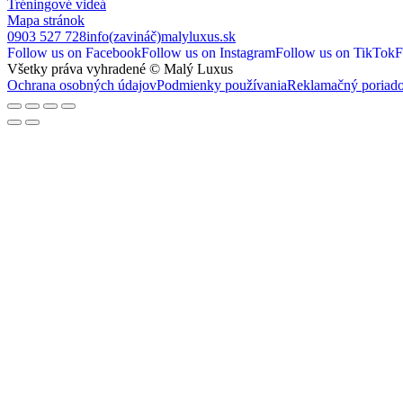
Tréningové videá
Mapa stránok
0903 527 728
info(zavináč)malyluxus.sk
Follow us on Facebook
Follow us on Instagram
Follow us on TikTok
F
Všetky práva vyhradené © Malý Luxus
Ochrana osobných údajov
Podmienky používania
Reklamačný poriad