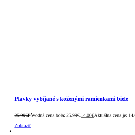
Plavky vybíjané s koženými ramienkami biele
25.99
€
Pôvodná cena bola: 25.99€.
14.00
€
Aktuálna cena je: 14
Zobraziť