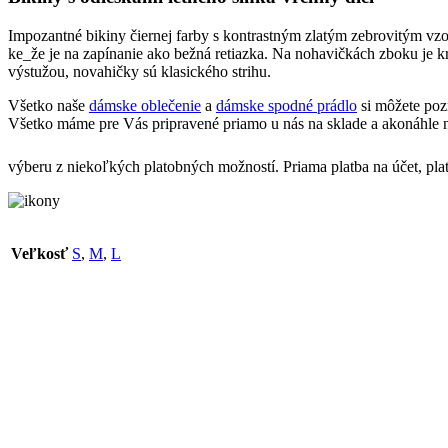
Impozantné bikiny čiernej farby s kontrastným zlatým zebrovitým vzor
ke_že je na zapínanie ako bežná retiazka. Na nohavičkách zboku je 
výstužou, novahičky sú klasického strihu.
Všetko naše
dámske oblečenie
a
dámske spodné prádlo
si môžete poz
Všetko máme pre Vás pripravené priamo u nás na sklade a akonáhle n
výberu z niekoľkých platobných možností. Priama platba na účet, pla
Veľkosť
S
,
M
,
L