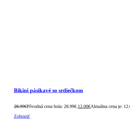
Bikini pásikavé so srdiečkom
28.99
€
Pôvodná cena bola: 28.99€.
12.00
€
Aktuálna cena je: 12
Zobraziť