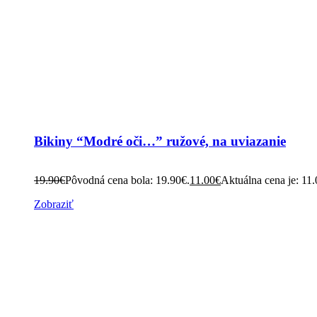
Bikiny “Modré oči…” ružové, na uviazanie
19.90
€
Pôvodná cena bola: 19.90€.
11.00
€
Aktuálna cena je: 11.
Zobraziť