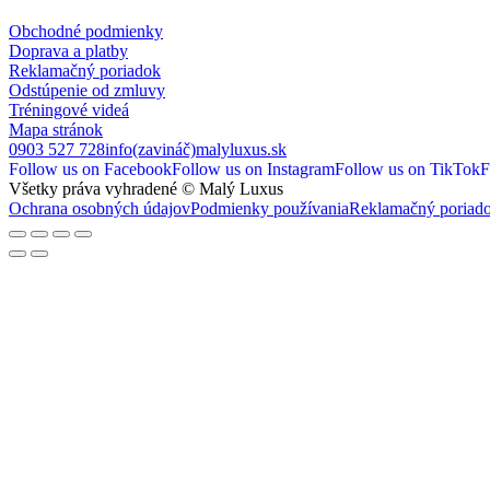
Obchodné podmienky
Doprava a platby
Reklamačný poriadok
Odstúpenie od zmluvy
Tréningové videá
Mapa stránok
0903 527 728
info(zavináč)malyluxus.sk
Follow us on Facebook
Follow us on Instagram
Follow us on TikTok
F
Všetky práva vyhradené © Malý Luxus
Ochrana osobných údajov
Podmienky používania
Reklamačný poriad