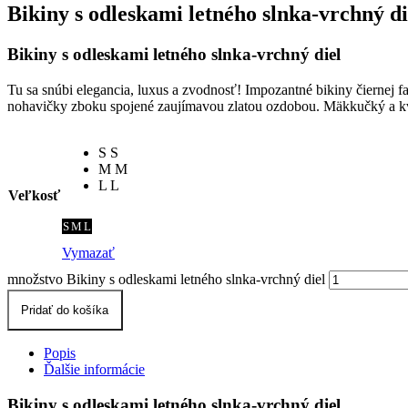
Bikiny s odleskami letného slnka-vrchný di
Bikiny s odleskami letného slnka-vrchný diel
Tu sa snúbi elegancia, luxus a zvodnosť! Impozantné bikiny čiernej
nohavičky zboku spojené zaujímavou zlatou ozdobou. Mäkkučký a kva
S
S
M
M
L
L
Veľkosť
S
M
L
Vymazať
množstvo Bikiny s odleskami letného slnka-vrchný diel
Pridať do košíka
Popis
Ďalšie informácie
Bikiny s odleskami letného slnka-vrchný diel