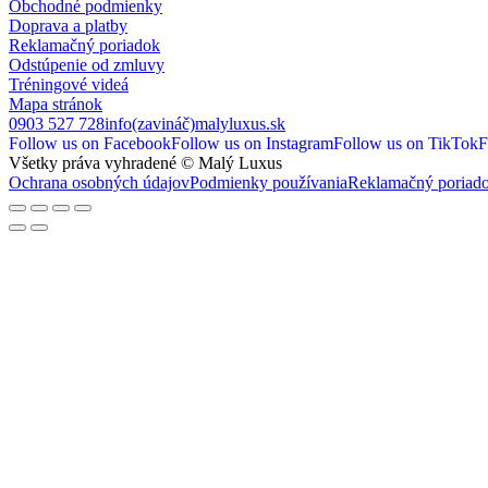
Obchodné podmienky
Doprava a platby
Reklamačný poriadok
Odstúpenie od zmluvy
Tréningové videá
Mapa stránok
0903 527 728
info(zavináč)malyluxus.sk
Follow us on Facebook
Follow us on Instagram
Follow us on TikTok
F
Všetky práva vyhradené © Malý Luxus
Ochrana osobných údajov
Podmienky používania
Reklamačný poriad