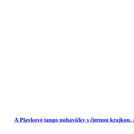
A Plavkové tango nohavičky s čiernou krajkou, 