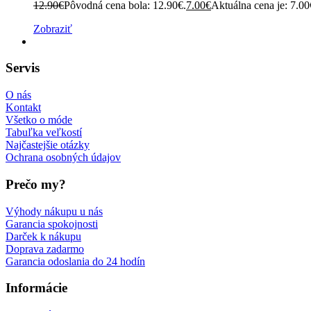
12.90
€
Pôvodná cena bola: 12.90€.
7.00
€
Aktuálna cena je: 7.00
Zobraziť
Servis
O nás
Kontakt
Všetko o móde
Tabuľka veľkostí
Najčastejšie otázky
Ochrana osobných údajov
Prečo my?
Výhody nákupu u nás
Garancia spokojnosti
Darček k nákupu
Doprava zadarmo
Garancia odoslania do 24 hodín
Informácie