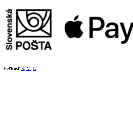
Veľkosť
S
,
M
,
L