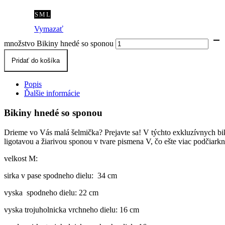
S
M
L
Vymazať
množstvo Bikiny hnedé so sponou
Pridať do košíka
Popis
Ďalšie informácie
Bikiny hnedé so sponou
Drieme vo Vás malá šelmička? Prejavte sa! V týchto exkluzívnych b
ligotavou a žiarivou sponou v tvare pismena V, čo ešte viac podčiark
velkost M:
sirka v pase spodneho dielu: 34 cm
vyska spodneho dielu: 22 cm
vyska trojuholnicka vrchneho dielu: 16 cm