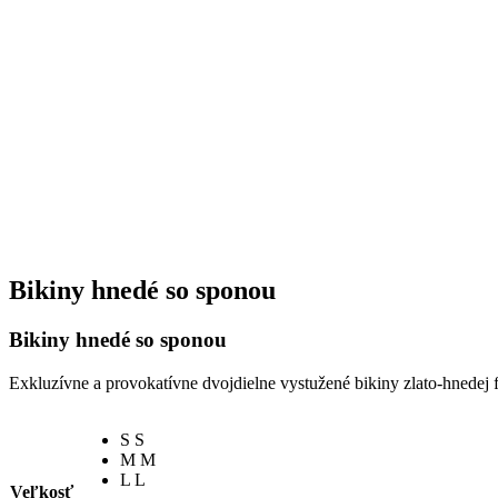
Bikiny hnedé so sponou
Bikiny hnedé so sponou
Exkluzívne a provokatívne dvojdielne vystužené bikiny zlato-hnedej 
S
S
M
M
L
L
Veľkosť