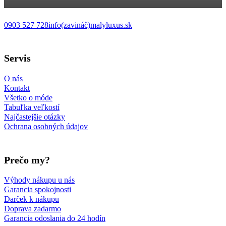
0903 527 728
info(zavináč)malyluxus.sk
Follow us on Facebook
Follow us on Instagram
Follow us on TikTok
Follow us on YouTube
Servis
O nás
Kontakt
Všetko o móde
Tabuľka veľkostí
Najčastejšie otázky
Ochrana osobných údajov
Prečo my?
Výhody nákupu u nás
Garancia spokojnosti
Darček k nákupu
Doprava zadarmo
Garancia odoslania do 24 hodín