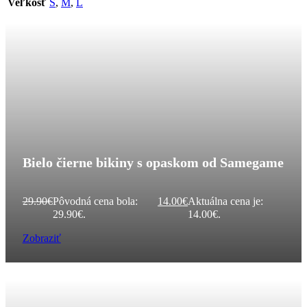
Veľkosť
S
,
M
,
L
Bielo čierne bikiny s opaskom od Samegame
29.90
€
Pôvodná cena bola:
14.00
€
Aktuálna cena je:
29.90€.
14.00€.
Zobraziť