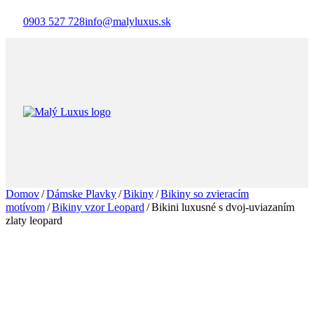
0903 527 728
info@malyluxus.sk
Domov
/
Dámske Plavky
/
Bikiny
/
Bikiny so zvieracím
motívom
/
Bikiny vzor Leopard
/
Bikini luxusné s dvoj-uviazaním
zlaty leopard