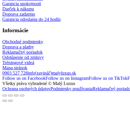
Garancia spokojnosti
Darček k nákupu
Doprava zadarmo
Garancia odoslania do 24 hodín
Informácie
Obchodné podmienky
Doprava a platby
Reklamačný poriadok
Odstúpenie od zmluvy
Tréningové videá
Mapa stránok
0903 527 728
info(zavináč)malyluxus.sk
Follow us on Facebook
Follow us on Instagram
Follow us on TikTok
F
Všetky práva vyhradené © Malý Luxus
Ochrana osobných údajov
Podmienky používania
Reklamačný poriad