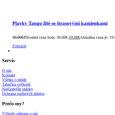
Plavky Tango žlté so štrasovými kamienkami
39.00
€
Pôvodná cena bola: 39.00€.
19.00
€
Aktuálna cena je: 19
Zobraziť
Servis
O nás
Kontakt
Všetko o móde
Tabuľka veľkostí
Najčastejšie otázky
Ochrana osobných údajov
Prečo my?
Výhody nákupu u nás