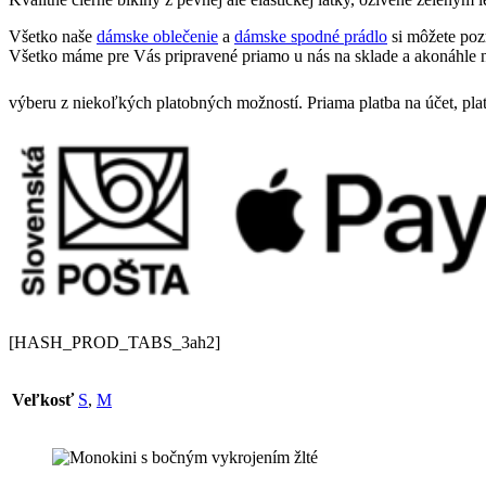
Všetko naše
dámske oblečenie
a
dámske spodné prádlo
si môžete poz
Všetko máme pre Vás pripravené priamo u nás na sklade a akonáhle n
výberu z niekoľkých platobných možností. Priama platba na účet, pla
[HASH_PROD_TABS_3ah2]
Veľkosť
S
,
M