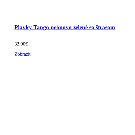
Plavky Tango neónovo zelené so štrasom
33.90
€
Zobraziť