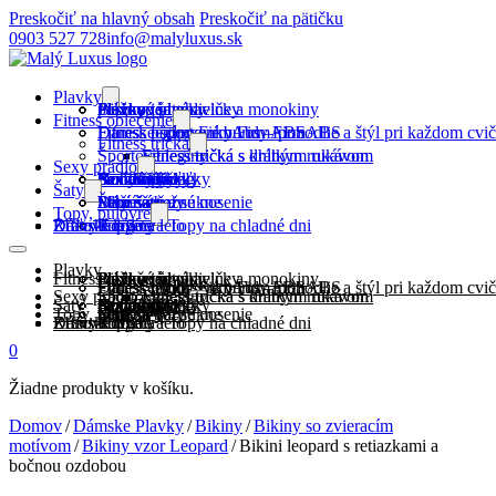
Preskočiť na hlavný obsah
Preskočiť na pätičku
0903 527 728
info@malyluxus.sk
Plavky
Bikiny
push-up plavky
Plavky tangá
Plavky jednodielne a monokiny
Plavkové nohavičky
Plážové šaty
Fitness oblečenie
Fitness legíny FirmAbs – pohodlie a štýl pri každom cvič
Fitness podprsenky FirmABS
Dámske športové bundy FirmABS
Fitness tričká
Športové legíny
Fitness tričká s krátkym rukávom
Fitness trička s dhlhým rukávom
Sexy prádlo
Bodystocking
Sexi Košieľky
Sexi Sety
Sexi body
Nohavičky
Pančušky
c-nohavičky
Sexi doplnky
Nočné košieľky
Korzety
Šaty
Šaty na bežné nosenie
Plážové šaty
Letné šaty
Mini šaty
Dlhé šaty a sukne
Topy, pulóvre
Dámske rifle
Rifľové legíny
Zľavy
Topy na leto
Pulóvre a Topy na chladné dni
Korzety
Plavky
Fitness oblečenie
Bikiny
push-up plavky
Plavky tangá
Plavky jednodielne a monokiny
Plavkové nohavičky
Plážové šaty
Fitness legíny FirmAbs – pohodlie a štýl pri každom cvič
Fitness podprsenky FirmABS
Dámske športové bundy FirmABS
Fitness tričká
Sexy prádlo
Športové legíny
Fitness tričká s krátkym rukávom
Fitness trička s dhlhým rukávom
Šaty
Bodystocking
Sexi Košieľky
Sexi Sety
Sexi body
Nohavičky
Pančušky
c-nohavičky
Sexi doplnky
Nočné košieľky
Korzety
Topy, pulóvre
Šaty na bežné nosenie
Plážové šaty
Letné šaty
Mini šaty
Dlhé šaty a sukne
Dámske rifle
Rifľové legíny
Zľavy
Topy na leto
Pulóvre a Topy na chladné dni
Korzety
0
Žiadne produkty v košíku.
Domov
/
Dámske Plavky
/
Bikiny
/
Bikiny so zvieracím
motívom
/
Bikiny vzor Leopard
/
Bikini leopard s retiazkami a
bočnou ozdobou