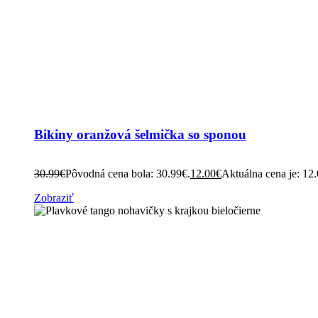
Bikiny oranžová šelmička so sponou
30.99
€
Pôvodná cena bola: 30.99€.
12.00
€
Aktuálna cena je: 12
Zobraziť