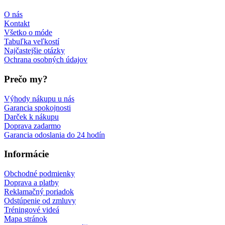
O nás
Kontakt
Všetko o móde
Tabuľka veľkostí
Najčastejšie otázky
Ochrana osobných údajov
Prečo my?
Výhody nákupu u nás
Garancia spokojnosti
Darček k nákupu
Doprava zadarmo
Garancia odoslania do 24 hodín
Informácie
Obchodné podmienky
Doprava a platby
Reklamačný poriadok
Odstúpenie od zmluvy
Tréningové videá
Mapa stránok