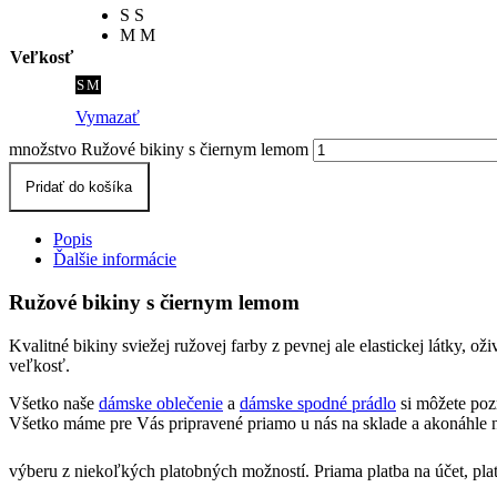
S
S
M
M
Veľkosť
S
M
Vymazať
množstvo Ružové bikiny s čiernym lemom
Pridať do košíka
Popis
Ďalšie informácie
Ružové bikiny s čiernym lemom
Kvalitné bikiny sviežej ružovej farby z pevnej ale elastickej látky,
veľkosť.
Všetko naše
dámske oblečenie
a
dámske spodné prádlo
si môžete poz
Všetko máme pre Vás pripravené priamo u nás na sklade a akonáhle n
výberu z niekoľkých platobných možností. Priama platba na účet, pla