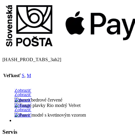
[HASH_PROD_TABS_3ah2]
Bikini s obojstrannými štrasovými ozdobami-leo
Šaty elegant kvetinové s odhaleným chrbátom
pareo bedrové červené
Veľkosť
S
,
M
Tango plavky Rio modrý Velvet
24.99
€
Pôvodná cena bola: 24.99€.
14.00
€
Aktuálna cena je: 14
Plavky vybíjané s koženými ramienkami gepard
25.99
€
Pôvodná cena bola: 25.99€.
15.00
€
Aktuálna cena je: 15
Pareo modré s kvetinovým vzorom
34.99
€
Pôvodná cena bola: 34.99€.
17.00
€
Aktuálna cena je: 17
Zobraziť
Zobraziť
74.00
€
Pôvodná cena bola: 74.00€.
48.00
€
Aktuálna cena je: 48
24.99
€
Pôvodná cena bola: 24.99€.
12.00
€
Aktuálna cena je: 12
Zobraziť
16.99
€
Pôvodná cena bola: 16.99€.
12.00
€
Aktuálna cena je: 12
Zobraziť
Zobraziť
Zobraziť
Servis