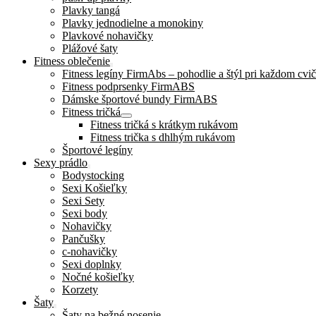
Plavky tangá
Plavky jednodielne a monokiny
Plavkové nohavičky
Plážové šaty
Fitness oblečenie
Fitness legíny FirmAbs – pohodlie a štýl pri každom cvič
Fitness podprsenky FirmABS
Dámske športové bundy FirmABS
Fitness tričká
Fitness tričká s krátkym rukávom
Fitness trička s dhlhým rukávom
Športové legíny
Sexy prádlo
Bodystocking
Sexi Košieľky
Sexi Sety
Sexi body
Nohavičky
Pančušky
c-nohavičky
Sexi doplnky
Nočné košieľky
Korzety
Šaty
Šaty na bežné nosenie