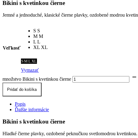
Bikini s kvetinkou čierne
Jemné a jednoduché, klasické čierne plavky, ozdobené modrou kvetink
S
S
M
M
L
L
XL
XL
Veľkosť
S
M
L
XL
Vymazať
množstvo Bikini s kvetinkou čierne
Pridať do košíka
Popis
Ďalšie informácie
Bikini s kvetinkou čierne
Hladké čierne plavky, ozdobené peknučkou svetlomodrou kvetinkou. P