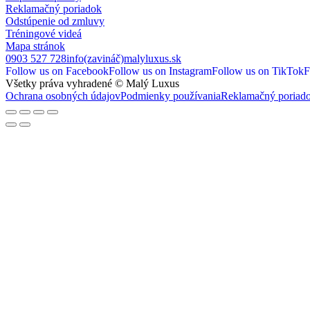
Reklamačný poriadok
Odstúpenie od zmluvy
Tréningové videá
Mapa stránok
0903 527 728
info(zavináč)malyluxus.sk
Follow us on Facebook
Follow us on Instagram
Follow us on TikTok
F
Všetky práva vyhradené © Malý Luxus
Ochrana osobných údajov
Podmienky používania
Reklamačný poriad