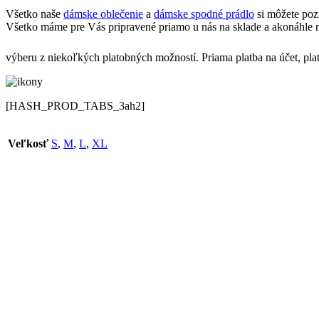
Všetko naše
dámske oblečenie
a
dámske spodné prádlo
si môžete poz
Všetko máme pre Vás pripravené priamo u nás na sklade a akonáhle n
výberu z niekoľkých platobných možností. Priama platba na účet, pla
[HASH_PROD_TABS_3ah2]
Veľkosť
S
,
M
,
L
,
XL