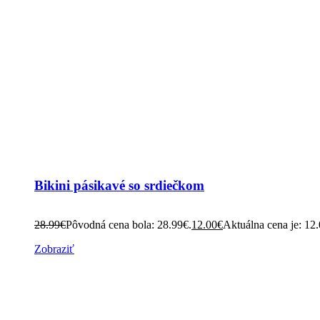
Bikini pásikavé so srdiečkom
28.99
€
Pôvodná cena bola: 28.99€.
12.00
€
Aktuálna cena je: 12
Zobraziť