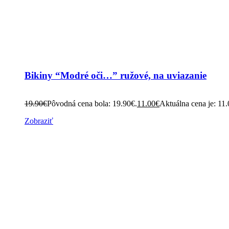
Bikiny “Modré oči…” ružové, na uviazanie
19.90
€
Pôvodná cena bola: 19.90€.
11.00
€
Aktuálna cena je: 11.
Zobraziť