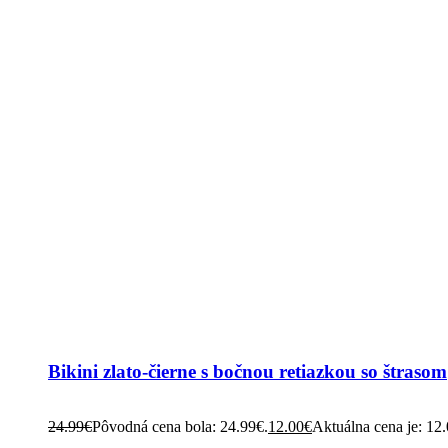
Bikini zlato-čierne s bočnou retiazkou so štrasom
24.99
€
Pôvodná cena bola: 24.99€.
12.00
€
Aktuálna cena je: 12