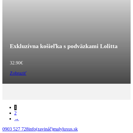
Exkluzívna košieľka s podväzkami Lolitta
32.90
€
Zobraziť
1
2
→
0903 527 728
info(zavináč)malyluxus.sk