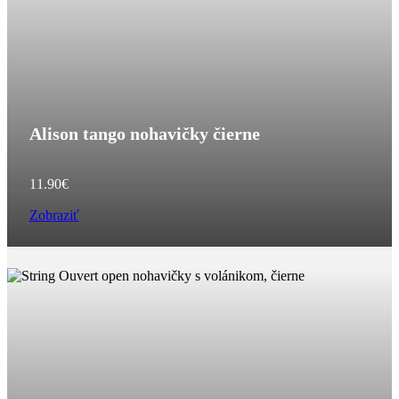
Alison tango nohavičky čierne
11.90
€
Zobraziť