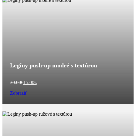
Legíny push-up modré s textúrou
Pôvodná
Aktuálna
30.00
€
15.00
€
cena
cena
Zobraziť
bola:
je:
30.00€.
15.00€.