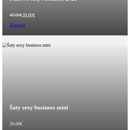
Pôvodná
Aktuálna
49.00
€
39.00
€
cena
cena
Zobraziť
bola:
je:
49.00€.
39.00€.
Šaty sexy business mini
26.00
€