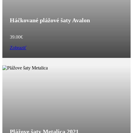
Háčkované plážové šaty Avalon
39.00
€
Zobraziť
Plážove šaty Metalica 2021