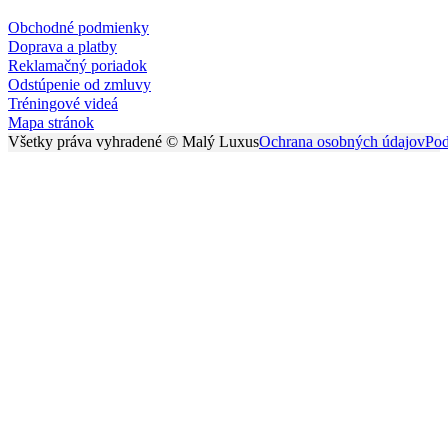
Obchodné podmienky
Doprava a platby
Reklamačný poriadok
Odstúpenie od zmluvy
Tréningové videá
Mapa stránok
Všetky práva vyhradené © Malý Luxus
Ochrana osobných údajov
Pod