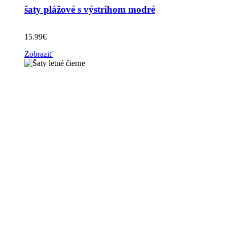
šaty plážové s výstrihom modré
15.99
€
Zobraziť