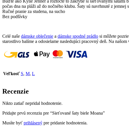
Buďte ako Kylie Jenner a roztočte to zakrytie si sieťovanými šatami
počas dna na pláži až do nočného klubu. Šaty sú navrhnuté z jemnej
Ručné pranie za studena, na sucho
Bez podšívky
Celé naše
dámske oblečenie
a
dámske spodné prádlo
si môžete pozri
starostlivo balíme a odosielame nasledujúci pracovný deň. Na našom
Veľkosť
S
,
M
,
L
Recenzie
Nikto zatiaľ nepridal hodnotenie.
Pridajte prvú recenziu pre “Sieťované šaty biele Moana”
Musíte byť
prihlásený
pre pridanie hodnotenia.