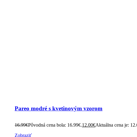
Pareo modré s kvetinovým vzorom
16.99
€
Pôvodná cena bola: 16.99€.
12.00
€
Aktuálna cena je: 12
Zobraziť