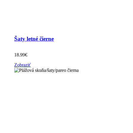
Šaty letné čierne
18.99
€
Zobraziť