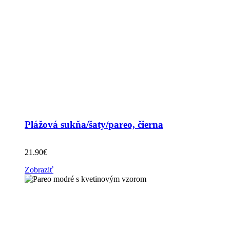
Plážová sukňa/šaty/pareo, čierna
21.90
€
Zobraziť