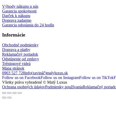
Výhody nákupu u nás
Garancia spokojnosti
Darček k nákupu
Doprava zadarmo
Garancia odoslania do 24 hodín
Informácie
Obchodné podmienky
Doprava a platby
Reklamačný poriadok
Odstúpenie od zmluvy
Tréningové videá
Mapa stránok
0903 527 728
info(zavináč)malyluxus.sk
Follow us on Facebook
Follow us on Instagram
Follow us on TikTok
F
Všetky práva vyhradené © Malý Luxus
Ochrana osobných údajov
Podmienky používania
Reklamačný poriad