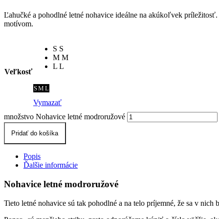
Ľahučké a pohodlné letné nohavice ideálne na akúkoľvek príležitosť. 
motívom.
S
S
M
M
L
L
Veľkosť
S
M
L
Vymazať
množstvo Nohavice letné modroružové
Pridať do košíka
Popis
Ďalšie informácie
Nohavice letné modroružové
Tieto letné nohavice sú tak pohodlné a na telo príjemné, že sa v nic