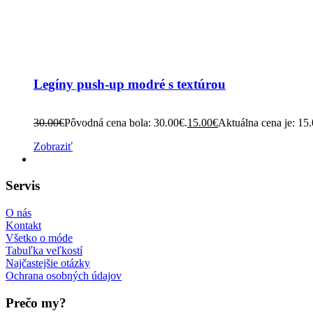
Legíny push-up modré s textúrou
30.00
€
Pôvodná cena bola: 30.00€.
15.00
€
Aktuálna cena je: 15
Zobraziť
Servis
O nás
Kontakt
Všetko o móde
Tabuľka veľkostí
Najčastejšie otázky
Ochrana osobných údajov
Prečo my?