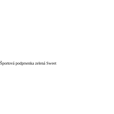
Športová podprsenka zelená Sweet