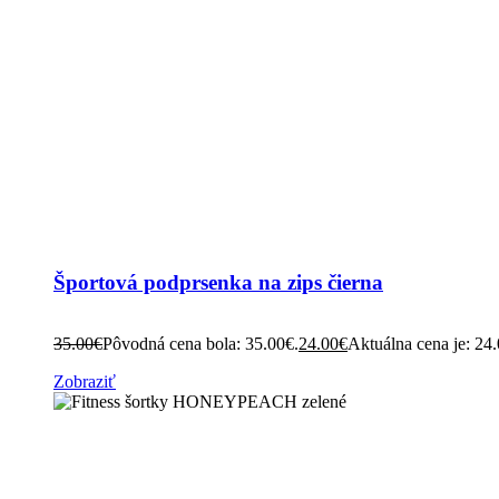
Športová podprsenka na zips čierna
35.00
€
Pôvodná cena bola: 35.00€.
24.00
€
Aktuálna cena je: 24
Zobraziť