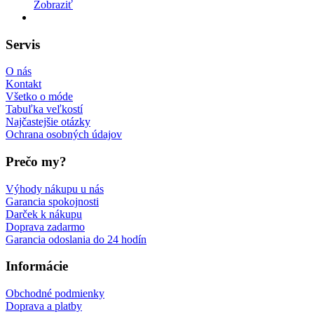
Zobraziť
Servis
O nás
Kontakt
Všetko o móde
Tabuľka veľkostí
Najčastejšie otázky
Ochrana osobných údajov
Prečo my?
Výhody nákupu u nás
Garancia spokojnosti
Darček k nákupu
Doprava zadarmo
Garancia odoslania do 24 hodín
Informácie
Obchodné podmienky
Doprava a platby