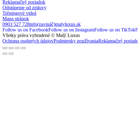
Reklamačný poriadok
Odstúpenie od zmluvy
Tréningové videá
Mapa stránok
0903 527 728
info(zavináč)malyluxus.sk
Follow us on Facebook
Follow us on Instagram
Follow us on TikTok
F
Všetky práva vyhradené © Malý Luxus
Ochrana osobných údajov
Podmienky používania
Reklamačný poriad