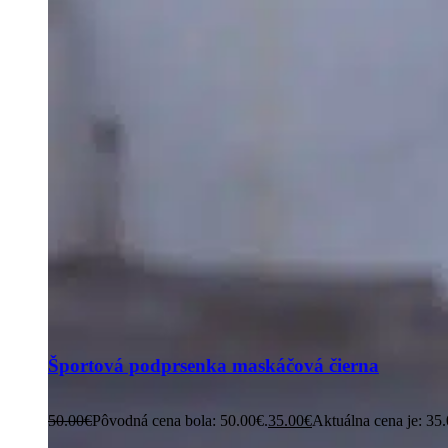
Športová podprsenka maskáčová čierna
50.00
€
Pôvodná cena bola: 50.00€.
35.00
€
Aktuálna cena je: 35