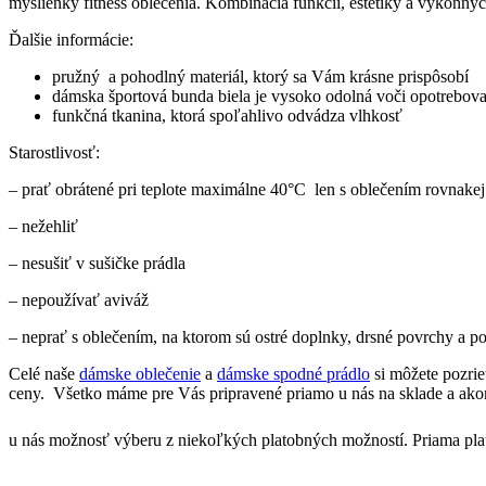
myšlienky fitness oblečenia. Kombinácia funkcií, estetiky a výkonný
Ďalšie informácie:
pružný a pohodlný materiál, ktorý sa Vám krásne prispôsobí
dámska športová bunda biela je vysoko odolná voči opotrebov
funkčná tkanina, ktorá spoľahlivo odvádza vlhkosť
Starostlivosť:
– prať obrátené pri teplote maximálne 40°C len s oblečením rovnakej
– nežehliť
– nesušiť v sušičke prádla
– nepoužívať aviváž
– neprať s oblečením, na ktorom sú ostré doplnky, drsné povrchy a 
Celé naše
dámske oblečenie
a
dámske spodné prádlo
si môžete pozri
ceny. Všetko máme pre Vás pripravené priamo u nás na sklade a ako
u nás možnosť výberu z niekoľkých platobných možností. Priama plat