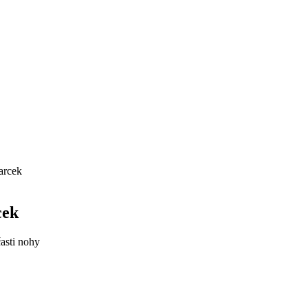
arcek
cek
asti nohy