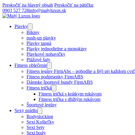
Preskočiť na hlavný obsah
Preskočiť na pätičku
0903 527 728
info@malyluxus.sk
Plavky
Bikiny
push-up plavky
Plavky tangá
Plavky jednodielne a monokiny
Plavkové nohavičky
Plážové šaty
Fitness oblečenie
Fitness legíny FirmAbs – pohodlie a štýl pri každom cvič
Fitness podprsenky FirmABS
Dámske športové bundy FirmABS
Fitness tričká
Fitness tričká s krátkym rukávom
Fitness trička s dhlhým rukávom
Športové legíny
Sexy prádlo
Bodystocking
Sexi Košieľky
Sexi Sety
Sexi body