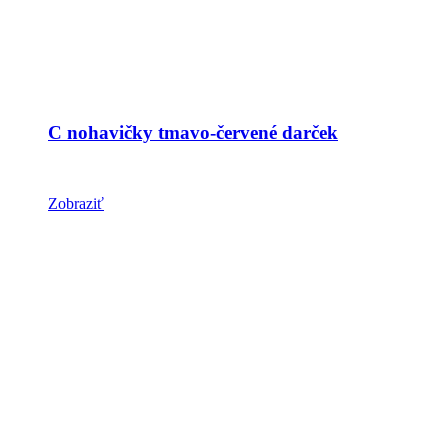
C nohavičky tmavo-červené darček
Zobraziť