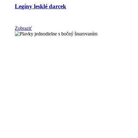
Legíny lesklé darcek
Zobraziť