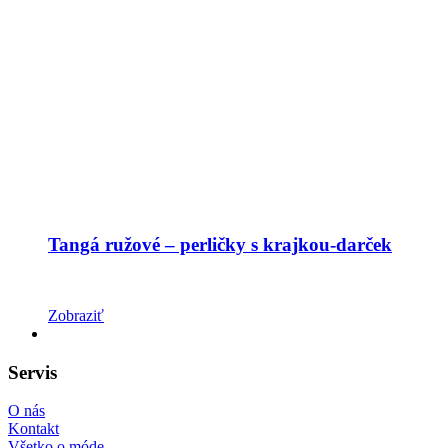
Tangá ružové – perličky s krajkou-darček
Zobraziť
Servis
O nás
Kontakt
Všetko o móde