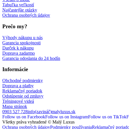
Tabuľka veľkostí
Najčastejšie otázky
Ochrana osobných údajov
Prečo my?
Výhody nákupu u nás
Garancia spokojnosti
Darček k nákupu
Doprava zadarmo
Garancia odoslania do 24 hodín
Informácie
Obchodné podmienky
Doprava a platby
Reklamačný poriadok
Odstúpenie od zmluvy
Tréningové videá
Mapa stránok
0903 527 728
info(zavináč)malyluxus.sk
Follow us on Facebook
Follow us on Instagram
Follow us on TikTok
F
Všetky práva vyhradené © Malý Luxus
Ochrana osobných údajov
Podmienky používania
Reklamačný poriad