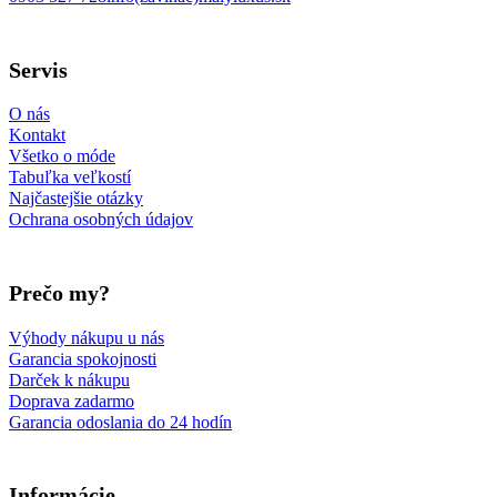
Follow us on Facebook
Follow us on Instagram
Follow us on TikTok
Follow us on YouTube
Servis
O nás
Kontakt
Všetko o móde
Tabuľka veľkostí
Najčastejšie otázky
Ochrana osobných údajov
Prečo my?
Výhody nákupu u nás
Garancia spokojnosti
Darček k nákupu
Doprava zadarmo
Garancia odoslania do 24 hodín
Informácie