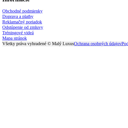
Obchodné podmienky
Doprava a platby
Reklamačný poriadok
Odstúpenie od zmluvy
Tréningové videá
Mapa stránok
Všetky práva vyhradené © Malý Luxus
Ochrana osobných údajov
Pod