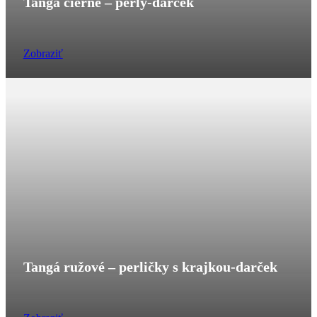
Tangá čierne – perly-darček
Zobraziť
Tangá ružové – perličky s krajkou-darček