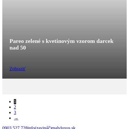
Pareo zelené s kvetinovým vzorom darcek
nad 50
Zobraziť
1
2
3
→
0903 527 728
info(zavináč)malyluxus.sk