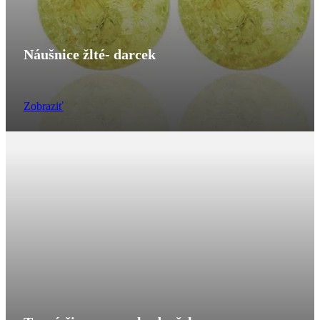
Náušnice žlté- darcek
Zobraziť