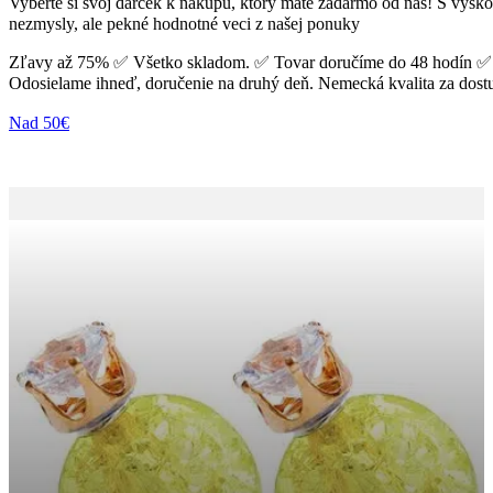
Vyberte si svoj darček k nákupu, ktorý máte zadarmo od nás! S výško
nezmysly, ale pekné hodnotné veci z našej ponuky
Zľavy až 75% ✅ Všetko skladom. ✅ Tovar doručíme do 48 hodín ✅
Odosielame ihneď, doručenie na druhý deň. Nemecká kvalita za dost
Nad 50€