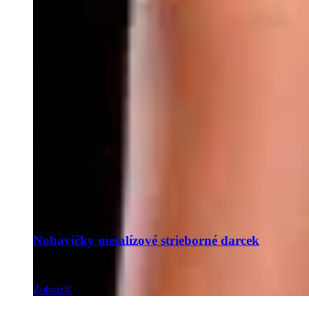
Nohavičky metalízové strieborné darcek
Zobraziť