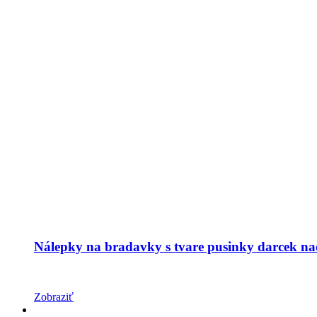
Nálepky na bradavky s tvare pusinky darcek na
Zobraziť