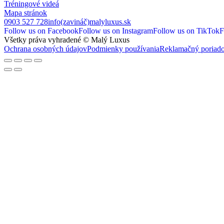
Tréningové videá
Mapa stránok
0903 527 728
info(zavináč)malyluxus.sk
Follow us on Facebook
Follow us on Instagram
Follow us on TikTok
F
Všetky práva vyhradené © Malý Luxus
Ochrana osobných údajov
Podmienky používania
Reklamačný poriad