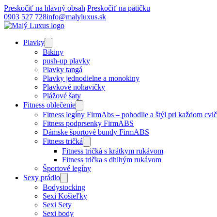
Preskočiť na hlavný obsah
Preskočiť na pätičku
0903 527 728
info@malyluxus.sk
Plavky
Bikiny
push-up plavky
Plavky tangá
Plavky jednodielne a monokiny
Plavkové nohavičky
Plážové šaty
Fitness oblečenie
Fitness legíny FirmAbs – pohodlie a štýl pri každom cvič
Fitness podprsenky FirmABS
Dámske športové bundy FirmABS
Fitness tričká
Fitness tričká s krátkym rukávom
Fitness trička s dhlhým rukávom
Športové legíny
Sexy prádlo
Bodystocking
Sexi Košieľky
Sexi Sety
Sexi body