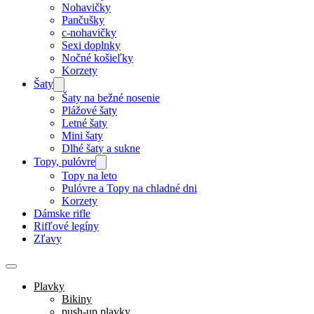
Nohavičky
Pančušky
c-nohavičky
Sexi doplnky
Nočné košieľky
Korzety
Šaty
Šaty na bežné nosenie
Plážové šaty
Letné šaty
Mini šaty
Dlhé šaty a sukne
Topy, pulóvre
Topy na leto
Pulóvre a Topy na chladné dni
Korzety
Dámske rifle
Rifľové legíny
Zľavy
Plavky
Bikiny
push-up plavky