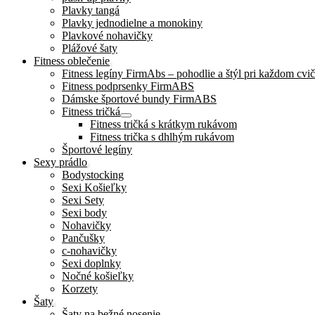
Plavky tangá
Plavky jednodielne a monokiny
Plavkové nohavičky
Plážové šaty
Fitness oblečenie
Fitness legíny FirmAbs – pohodlie a štýl pri každom cvič
Fitness podprsenky FirmABS
Dámske športové bundy FirmABS
Fitness tričká
Fitness tričká s krátkym rukávom
Fitness trička s dhlhým rukávom
Športové legíny
Sexy prádlo
Bodystocking
Sexi Košieľky
Sexi Sety
Sexi body
Nohavičky
Pančušky
c-nohavičky
Sexi doplnky
Nočné košieľky
Korzety
Šaty
Šaty na bežné nosenie