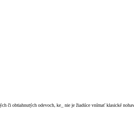
ých či obtiahnutých odevoch, ke_ nie je žiadúce vnímať klasické nohav
 nad 150
cek