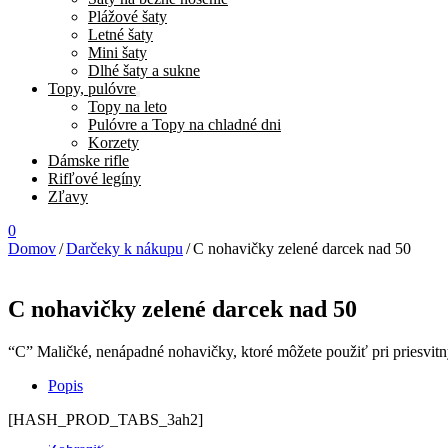
Plážové šaty
Letné šaty
Mini šaty
Dlhé šaty a sukne
Topy, pulóvre
Topy na leto
Pulóvre a Topy na chladné dni
Korzety
Dámske rifle
Rifľové legíny
Zľavy
0
Domov
/
Darčeky k nákupu
/
C nohavičky zelené darcek nad 50
C nohavičky zelené darcek nad 50
“C” Maličké, nenápadné nohavičky, ktoré môžete použiť pri priesvitn
Plavkové nohavičky brazílske – pusinky darcek
Popis
C nohavičky žlté darcek nad 50
Pančušky s červenou šnurovačkou darcek
Pančušky samordržiace s mašličkami čierne dar
[HASH_PROD_TABS_3ah2]
Choker biely s ružičkami dacek