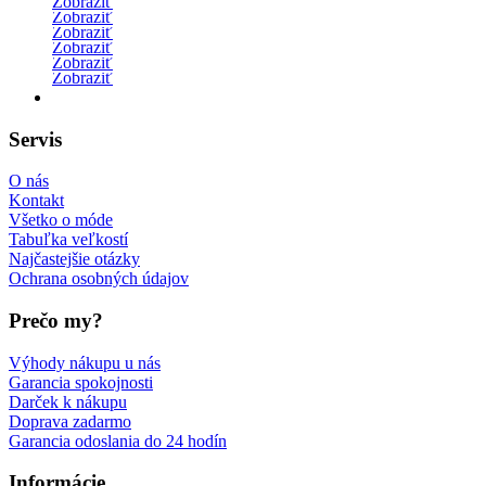
C nohavičky s čipkou svetlo modré darcek 50
Zobraziť
Zobraziť
Zobraziť
Zobraziť
Zobraziť
Zobraziť
Servis
O nás
Kontakt
Všetko o móde
Tabuľka veľkostí
Najčastejšie otázky
Ochrana osobných údajov
Prečo my?
Výhody nákupu u nás
Garancia spokojnosti
Darček k nákupu
Doprava zadarmo
Garancia odoslania do 24 hodín
Informácie