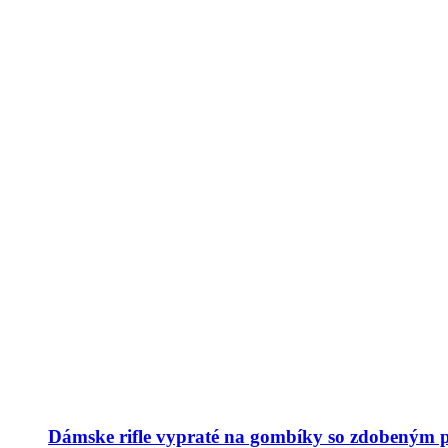
Dámske rifle vypraté na gombíky so zdobeným