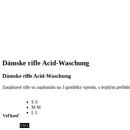
Dámske rifle Acid-Waschung
Dámske rifle Acid-Waschung
Zaujímavé rifle so zapínaním na 3 gombíky vpredu, s trojitým preši
S
S
M
M
L
L
Veľkosť
S
M
L