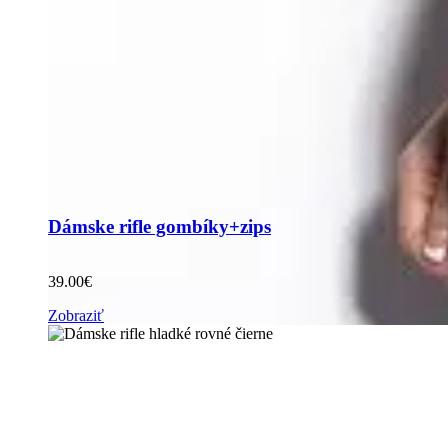
Dámske rifle gombíky+zips
39.00
€
Zobraziť