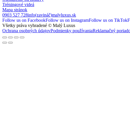
Tréningové videá
Mapa stránok
0903 527 728
info(zavináč)malyluxus.sk
Follow us on Facebook
Follow us on Instagram
Follow us on TikTok
F
Všetky práva vyhradené © Malý Luxus
Ochrana osobných údajov
Podmienky používania
Reklamačný poriad