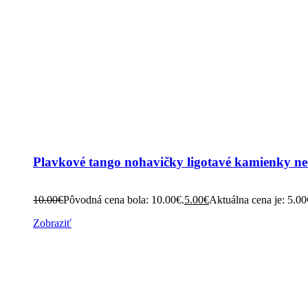
Plavkové tango nohavičky ligotavé kamienky ne
10.00
€
Pôvodná cena bola: 10.00€.
5.00
€
Aktuálna cena je: 5.00
Zobraziť