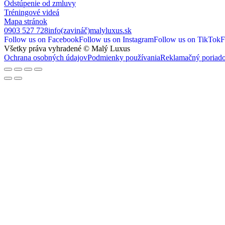
Odstúpenie od zmluvy
Tréningové videá
Mapa stránok
0903 527 728
info(zavináč)malyluxus.sk
Follow us on Facebook
Follow us on Instagram
Follow us on TikTok
F
Všetky práva vyhradené © Malý Luxus
Ochrana osobných údajov
Podmienky používania
Reklamačný poriad