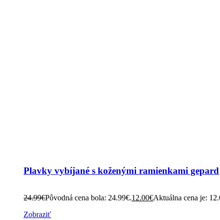
Plavky vybíjané s koženými ramienkami gepard
24.99
€
Pôvodná cena bola: 24.99€.
12.00
€
Aktuálna cena je: 12
Zobraziť