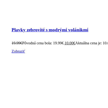
Plavky zebrovité s modrými volánikmi
19.99
€
Pôvodná cena bola: 19.99€.
10.00
€
Aktuálna cena je: 10
Zobraziť