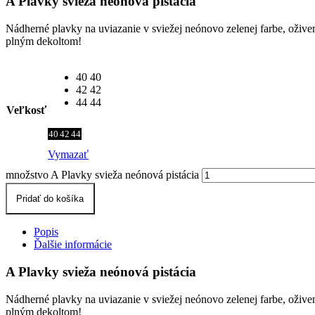
A Plavky svieža neónová pistácia
Nádherné plavky na uviazanie v sviežej neónovo zelenej farbe, ožive
plným dekoltom!
40
40
42
42
44
44
Veľkosť
40
42
44
Vymazať
množstvo A Plavky svieža neónová pistácia
Pridať do košíka
Popis
Ďalšie informácie
A Plavky svieža neónová pistácia
Nádherné plavky na uviazanie v sviežej neónovo zelenej farbe, oživ
plným dekoltom!