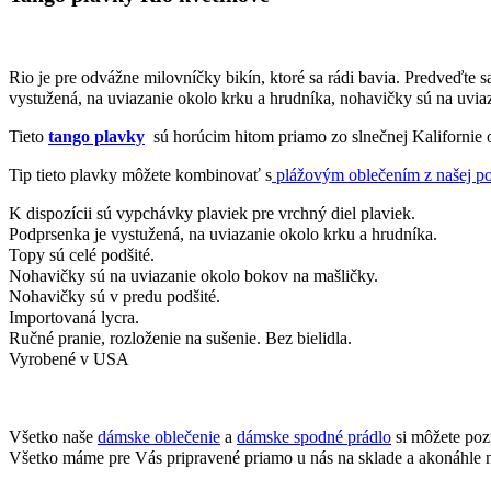
Rio je pre odvážne milovníčky bikín, ktoré sa rádi bavia. Predveďte 
vystužená, na uviazanie okolo krku a hrudníka, nohavičky sú na uvia
Tieto
tango plavky
sú horúcim hitom priamo zo slnečnej Kalifornie
Tip tieto plavky môžete kombinovať s
plážovým oblečením z našej p
K dispozícii sú vypchávky plaviek pre vrchný diel plaviek.
Podprsenka je vystužená, na uviazanie okolo krku a hrudníka.
Topy sú celé podšité.
Nohavičky sú na uviazanie okolo bokov na mašličky.
Nohavičky sú v predu podšité.
Importovaná lycra.
Ručné pranie, rozloženie na sušenie. Bez bielidla.
Vyrobené v USA
Všetko naše
dámske oblečenie
a
dámske spodné prádlo
si môžete poz
Všetko máme pre Vás pripravené priamo u nás na sklade a akonáhle n