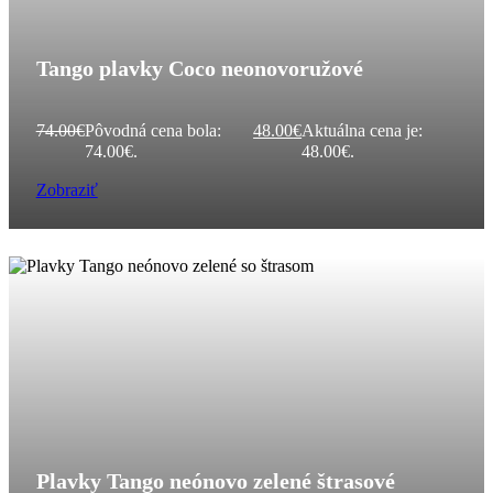
Tango plavky Coco neonovoružové
74.00
€
Pôvodná cena bola:
48.00
€
Aktuálna cena je:
74.00€.
48.00€.
Zobraziť
Plavky Tango neónovo zelené štrasové