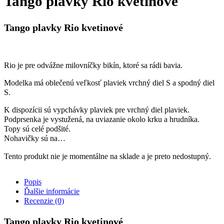
Tango plavky Rio kvetinové
Tango plavky Rio kvetinové
Rio je pre odvážne milovníčky bikín, ktoré sa rádi bavia.
Modelka má oblečenú veľkosť plaviek vrchný diel S a spodný diel
S.
K dispozícii sú vypchávky plaviek pre vrchný diel plaviek.
Podprsenka je vystužená, na uviazanie okolo krku a hrudníka.
Topy sú celé podšité.
Nohavičky sú na…
Tento produkt nie je momentálne na sklade a je preto nedostupný.
Popis
Ďalšie informácie
Recenzie (0)
Tango plavky Rio kvetinové