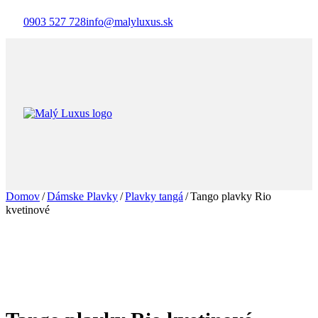
0903 527 728
info@malyluxus.sk
Domov
/
Dámske Plavky
/
Plavky tangá
/
Tango plavky Rio
kvetinové