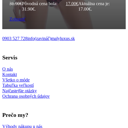
31.90
€
Pôvodná cena bola:
17.00
€
Aktuálna cena je:
31.90€.
17.00€.
Zobraziť
0903 527 728
info(zavináč)malyluxus.sk
Follow us on Facebook
Follow us on Instagram
Follow us on TikTok
Follow us on YouTube
Servis
O nás
Kontakt
Všetko o móde
Tabuľka veľkostí
Najčastejšie otázky
Ochrana osobných údajov
Prečo my?
Výhody nákupu u nás