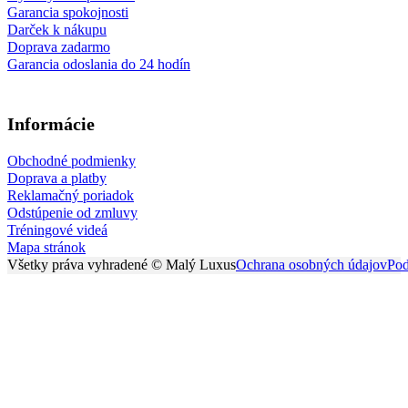
Garancia spokojnosti
Darček k nákupu
Doprava zadarmo
Garancia odoslania do 24 hodín
Informácie
Obchodné podmienky
Doprava a platby
Reklamačný poriadok
Odstúpenie od zmluvy
Tréningové videá
Mapa stránok
Všetky práva vyhradené © Malý Luxus
Ochrana osobných údajov
Pod