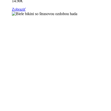
14.90
€
Zobraziť