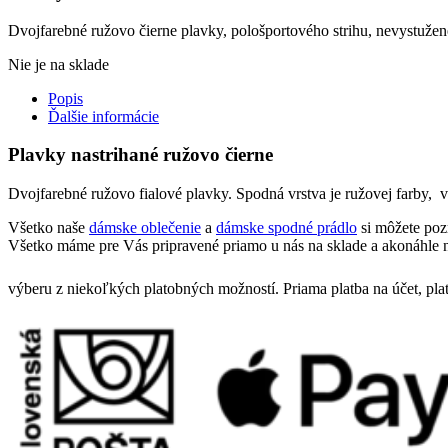
Dvojfarebné ružovo čierne plavky, pološportového strihu, nevystužené.
Nie je na sklade
Popis
Ďalšie informácie
Plavky nastrihané ružovo čierne
Dvojfarebné ružovo fialové plavky. Spodná vrstva je ružovej farby, vr
Všetko naše
dámske oblečenie
a
dámske spodné prádlo
si môžete poz
Všetko máme pre Vás pripravené priamo u nás na sklade a akonáhle n
výberu z niekoľkých platobných možností. Priama platba na účet, pla