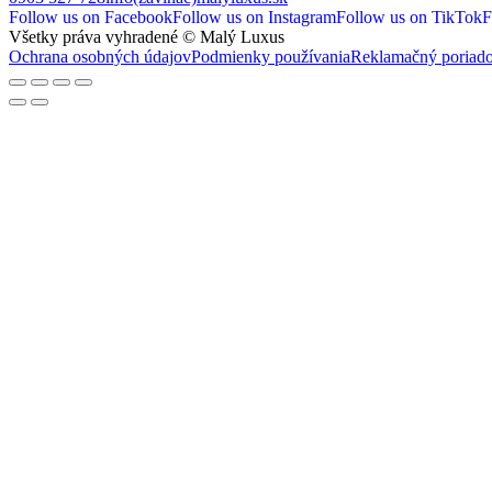
Follow us on Facebook
Follow us on Instagram
Follow us on TikTok
F
Všetky práva vyhradené © Malý Luxus
Ochrana osobných údajov
Podmienky používania
Reklamačný poriad