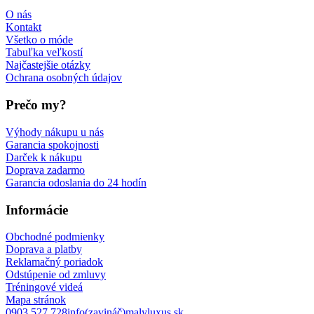
O nás
Kontakt
Všetko o móde
Tabuľka veľkostí
Najčastejšie otázky
Ochrana osobných údajov
Prečo my?
Výhody nákupu u nás
Garancia spokojnosti
Darček k nákupu
Doprava zadarmo
Garancia odoslania do 24 hodín
Informácie
Obchodné podmienky
Doprava a platby
Reklamačný poriadok
Odstúpenie od zmluvy
Tréningové videá
Mapa stránok
0903 527 728
info(zavináč)malyluxus.sk