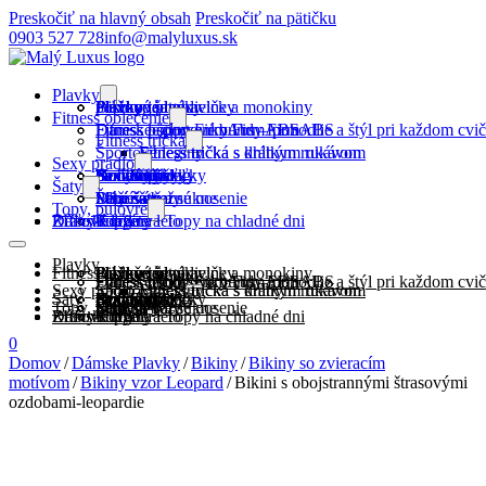
Preskočiť na hlavný obsah
Preskočiť na pätičku
0903 527 728
info@malyluxus.sk
Plavky
Bikiny
push-up plavky
Plavky tangá
Plavky jednodielne a monokiny
Plavkové nohavičky
Plážové šaty
Fitness oblečenie
Fitness legíny FirmAbs – pohodlie a štýl pri každom cvič
Fitness podprsenky FirmABS
Dámske športové bundy FirmABS
Fitness tričká
Športové legíny
Fitness tričká s krátkym rukávom
Fitness trička s dhlhým rukávom
Sexy prádlo
Bodystocking
Sexi Košieľky
Sexi Sety
Sexi body
Nohavičky
Pančušky
c-nohavičky
Sexi doplnky
Nočné košieľky
Korzety
Šaty
Šaty na bežné nosenie
Plážové šaty
Letné šaty
Mini šaty
Dlhé šaty a sukne
Topy, pulóvre
Dámske rifle
Rifľové legíny
Zľavy
Topy na leto
Pulóvre a Topy na chladné dni
Korzety
Plavky
Fitness oblečenie
Bikiny
push-up plavky
Plavky tangá
Plavky jednodielne a monokiny
Plavkové nohavičky
Plážové šaty
Fitness legíny FirmAbs – pohodlie a štýl pri každom cvič
Fitness podprsenky FirmABS
Dámske športové bundy FirmABS
Fitness tričká
Sexy prádlo
Športové legíny
Fitness tričká s krátkym rukávom
Fitness trička s dhlhým rukávom
Šaty
Bodystocking
Sexi Košieľky
Sexi Sety
Sexi body
Nohavičky
Pančušky
c-nohavičky
Sexi doplnky
Nočné košieľky
Korzety
Topy, pulóvre
Šaty na bežné nosenie
Plážové šaty
Letné šaty
Mini šaty
Dlhé šaty a sukne
Dámske rifle
Rifľové legíny
Zľavy
Topy na leto
Pulóvre a Topy na chladné dni
Korzety
0
Domov
/
Dámske Plavky
/
Bikiny
/
Bikiny so zvieracím
motívom
/
Bikiny vzor Leopard
/
Bikini s obojstrannými štrasovými
ozdobami-leopardie