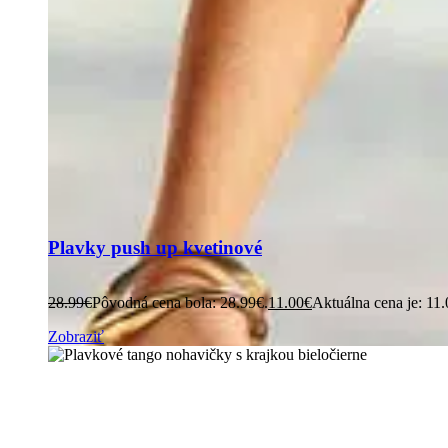
Plavky push up kvetinové
28.99
€
Pôvodná cena bola: 28.99€.
11.00
€
Aktuálna cena je: 11.
Zobraziť