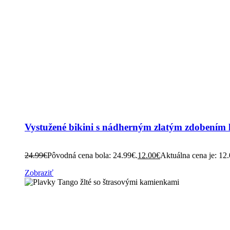
Vystužené bikini s nádherným zlatým zdobením 
24.99
€
Pôvodná cena bola: 24.99€.
12.00
€
Aktuálna cena je: 12
Zobraziť