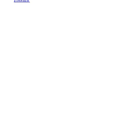
Zobraziť