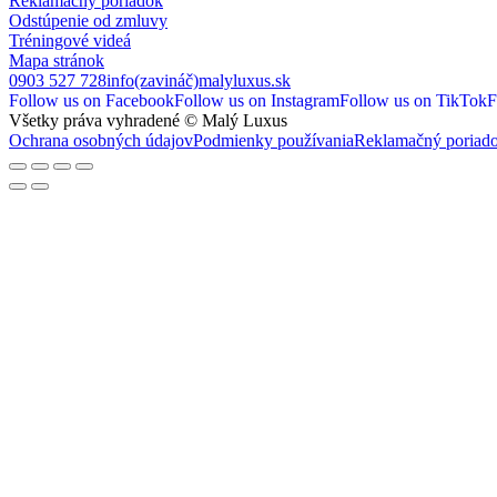
Reklamačný poriadok
Odstúpenie od zmluvy
Tréningové videá
Mapa stránok
0903 527 728
info(zavináč)malyluxus.sk
Follow us on Facebook
Follow us on Instagram
Follow us on TikTok
F
Všetky práva vyhradené © Malý Luxus
Ochrana osobných údajov
Podmienky používania
Reklamačný poriad