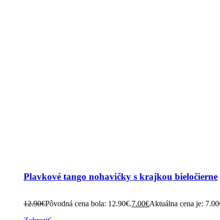
Plavkové tango nohavičky s krajkou bieločierne
12.90
€
Pôvodná cena bola: 12.90€.
7.00
€
Aktuálna cena je: 7.00