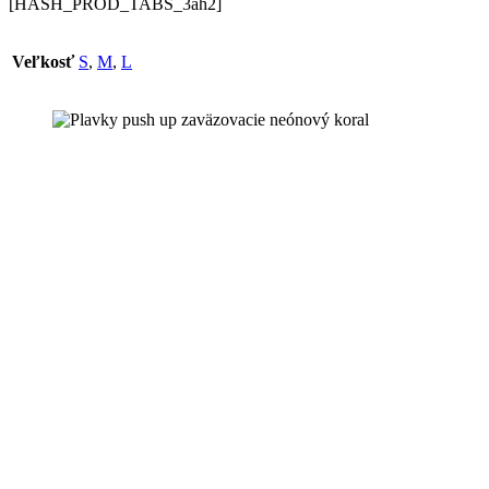
[HASH_PROD_TABS_3ah2]
Veľkosť
S
,
M
,
L