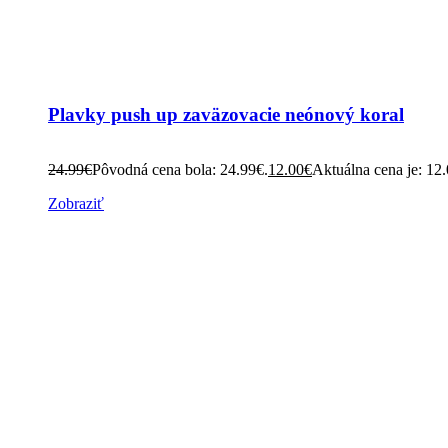
Plavky push up zaväzovacie neónový koral
24.99
€
Pôvodná cena bola: 24.99€.
12.00
€
Aktuálna cena je: 12
Zobraziť