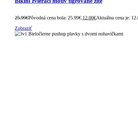
Bikini zvierací motív tigrované žlté
25.99
€
Pôvodná cena bola: 25.99€.
12.00
€
Aktuálna cena je: 12
Zobraziť