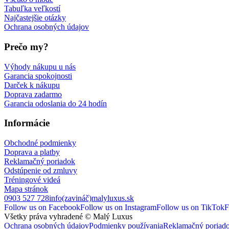
Tabuľka veľkostí
Najčastejšie otázky
Ochrana osobných údajov
Prečo my?
Výhody nákupu u nás
Garancia spokojnosti
Darček k nákupu
Doprava zadarmo
Garancia odoslania do 24 hodín
Informácie
Obchodné podmienky
Doprava a platby
Reklamačný poriadok
Odstúpenie od zmluvy
Tréningové videá
Mapa stránok
0903 527 728
info(zavináč)malyluxus.sk
Follow us on Facebook
Follow us on Instagram
Follow us on TikTok
F
Všetky práva vyhradené © Malý Luxus
Ochrana osobných údajov
Podmienky používania
Reklamačný poriad