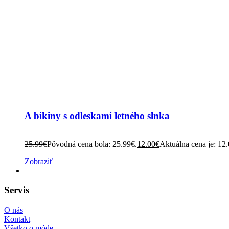
A bikiny s odleskami letného slnka
25.99
€
Pôvodná cena bola: 25.99€.
12.00
€
Aktuálna cena je: 12
Zobraziť
Servis
O nás
Kontakt
Všetko o móde