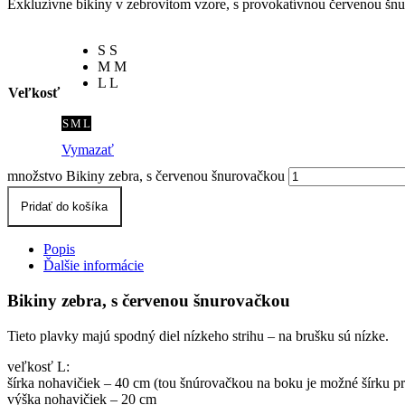
Exkluzívne bikiny v zebrovitom vzore, s provokatívnou červenou šn
S
S
M
M
L
L
Veľkosť
S
M
L
Vymazať
množstvo Bikiny zebra, s červenou šnurovačkou
Pridať do košíka
Popis
Ďalšie informácie
Bikiny zebra, s červenou šnurovačkou
Tieto plavky majú spodný diel nízkeho strihu – na brušku sú nízke.
veľkosť L:
šírka nohavičiek – 40 cm (tou šnúrovačkou na boku je možné šírku p
výška nohavičiek – 20 cm