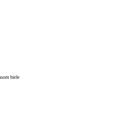
rasom biele