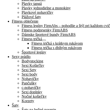
Plavky tangá
Plavky jednodielne a monokiny
Plavkové nohavičky
Plážové šaty
Fitness oblečenie
Fitness legíny FirmAbs – pohodlie a štýl pri každom cvič
Fitness podprsenky FirmABS
Dámske športové bundy FirmABS
Fitness tričká
Fitness tričká s krátkym rukávom
Fitness trička s dhlhým rukávom
Športové legíny
Sexy prádlo
Bodystocking
Sexi Košieľky
Sexi Sety
Sexi body
Nohavičky
Pančušky
c-nohavičky
Sexi doplnky
Nočné košieľky
Korzety
Šaty
Šaty na bežné nosenie