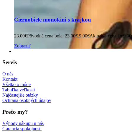
Čiernobiele monokini s krajkou
23.00
€
Pôvodná cena bola: 23.00€.
9.00
€
Aktuálna cena je: 9.00
Zobraziť
Servis
O nás
Kontakt
Všetko o móde
Tabuľka veľkostí
Najčastejšie otázky
Ochrana osobných údajov
Prečo my?
Výhody nákupu u nás
Garancia spokojnosti