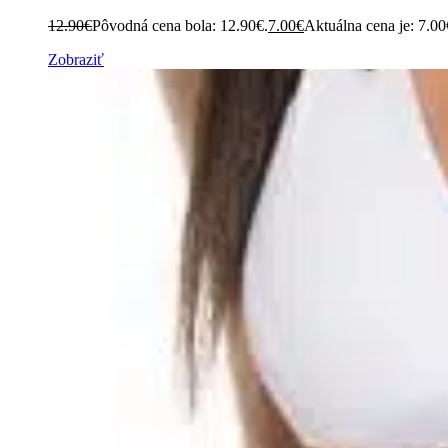
12.90
€
Pôvodná cena bola: 12.90€.
7.00
€
Aktuálna cena je: 7.00
Zobraziť