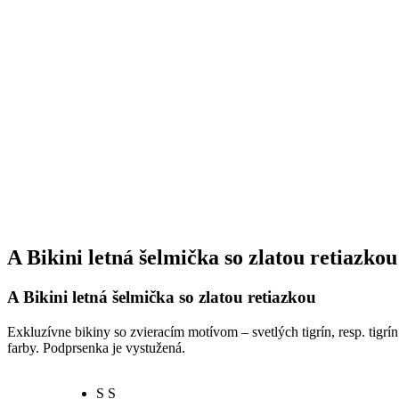
A Bikini letná šelmička so zlatou retiazkou
A Bikini letná šelmička so zlatou retiazkou
Exkluzívne bikiny so zvieracím motívom – svetlých tigrín, resp. tig
farby. Podprsenka je vystužená.
S
S