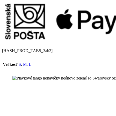
[HASH_PROD_TABS_3ah2]
Veľkosť
S
,
M
,
L