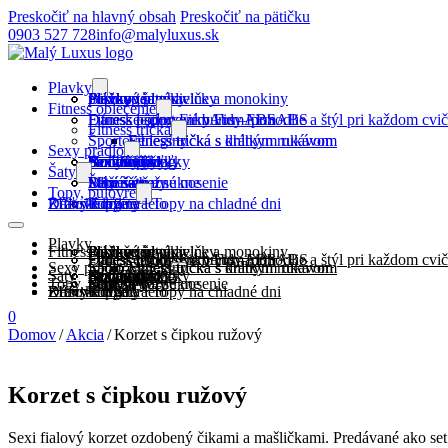
Preskočiť na hlavný obsah
Preskočiť na pätičku
0903 527 728
info@malyluxus.sk
Plavky
Bikiny
push-up plavky
Plavky tangá
Plavky jednodielne a monokiny
Plavkové nohavičky
Plážové šaty
Fitness oblečenie
Fitness legíny FirmAbs – pohodlie a štýl pri každom cvič
Fitness podprsenky FirmABS
Dámske športové bundy FirmABS
Fitness tričká
Športové legíny
Fitness tričká s krátkym rukávom
Fitness trička s dhlhým rukávom
Sexy prádlo
Bodystocking
Sexi Košieľky
Sexi Sety
Sexi body
Nohavičky
Pančušky
c-nohavičky
Sexi doplnky
Nočné košieľky
Korzety
Šaty
Šaty na bežné nosenie
Plážové šaty
Letné šaty
Mini šaty
Dlhé šaty a sukne
Topy, pulóvre
Dámske rifle
Rifľové legíny
Zľavy
Topy na leto
Pulóvre a Topy na chladné dni
Korzety
Plavky
Fitness oblečenie
Bikiny
push-up plavky
Plavky tangá
Plavky jednodielne a monokiny
Plavkové nohavičky
Plážové šaty
Fitness legíny FirmAbs – pohodlie a štýl pri každom cvič
Fitness podprsenky FirmABS
Dámske športové bundy FirmABS
Fitness tričká
Sexy prádlo
Športové legíny
Fitness tričká s krátkym rukávom
Fitness trička s dhlhým rukávom
Šaty
Bodystocking
Sexi Košieľky
Sexi Sety
Sexi body
Nohavičky
Pančušky
c-nohavičky
Sexi doplnky
Nočné košieľky
Korzety
Topy, pulóvre
Šaty na bežné nosenie
Plážové šaty
Letné šaty
Mini šaty
Dlhé šaty a sukne
Dámske rifle
Rifľové legíny
Zľavy
Topy na leto
Pulóvre a Topy na chladné dni
Korzety
0
Domov
/
Akcia
/
Korzet s čipkou ružový
Korzet s čipkou ružový
Sexi fialový korzet ozdobený čikami a mašličkami. Predávané ako se