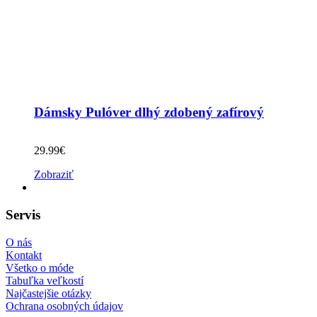
Dámsky Pulóver dlhý zdobený zafírový
29.99
€
Zobraziť
Servis
O nás
Kontakt
Všetko o móde
Tabuľka veľkostí
Najčastejšie otázky
Ochrana osobných údajov