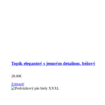
Topík elegantný s jemným detailom, béžový
28.00
€
Zobraziť