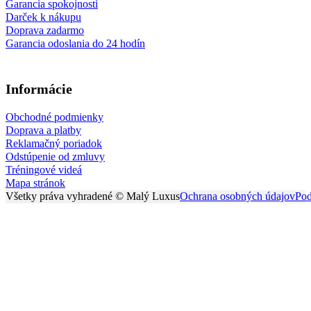
Garancia spokojnosti
Darček k nákupu
Doprava zadarmo
Garancia odoslania do 24 hodín
Informácie
Obchodné podmienky
Doprava a platby
Reklamačný poriadok
Odstúpenie od zmluvy
Tréningové videá
Mapa stránok
Všetky práva vyhradené © Malý Luxus
Ochrana osobných údajov
Pod