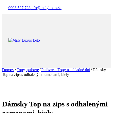
0903 527 728
info@malyluxus.sk
Domov
/
Topy, pulóvre
/
Pulóvre a Topy na chladné dni
/
Dámsky
Top na zips s odhalenými ramenami, biely
Dámsky Top na zips s odhalenými
ramenami, biely