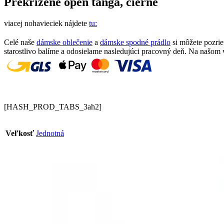
Prekrížené open tangá, čierne
viacej nohavieciek nájdete
tu:
Celé naše
dámske oblečenie
a
dámske spodné prádlo
si môžete pozri
starostlivo balíme a odosielame nasledujúci pracovný deň. Na našom
[HASH_PROD_TABS_3ah2]
Veľkosť
Jednotná