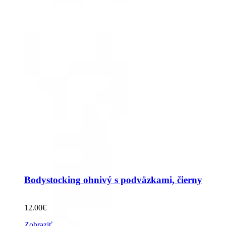
Bodystocking ohnivý s podväzkami, čierny
12.00
€
Zobraziť