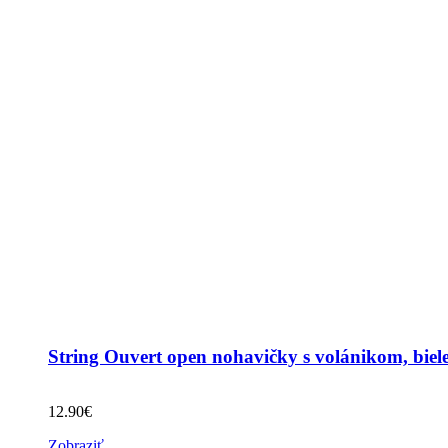
String Ouvert open nohavičky s volánikom, biel
12.90
€
Zobraziť