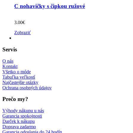
C nohavičky s čipkou ružové
3.00
€
Zobraziť
Servis
O nás
Kontakt
Všetko o móde
Tabuľka veľkostí
Najčastejšie otázky
Ochrana osobných údajov
Prečo my?
Výhody nákupu u nás
Garancia spokojnosti
Darček k nákupu
Doprava zadarmo
Garancia odoslania do 24 hodín