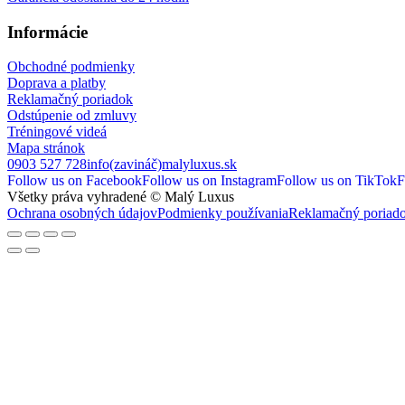
Informácie
Obchodné podmienky
Doprava a platby
Reklamačný poriadok
Odstúpenie od zmluvy
Tréningové videá
Mapa stránok
0903 527 728
info(zavináč)malyluxus.sk
Follow us on Facebook
Follow us on Instagram
Follow us on TikTok
F
Všetky práva vyhradené © Malý Luxus
Ochrana osobných údajov
Podmienky používania
Reklamačný poriad