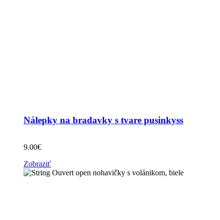
Nálepky na bradavky s tvare pusinkyss
9.00
€
Zobraziť