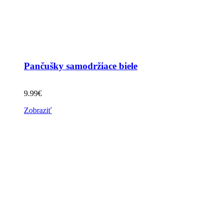
Pančušky samodržiace biele
9.99
€
Zobraziť