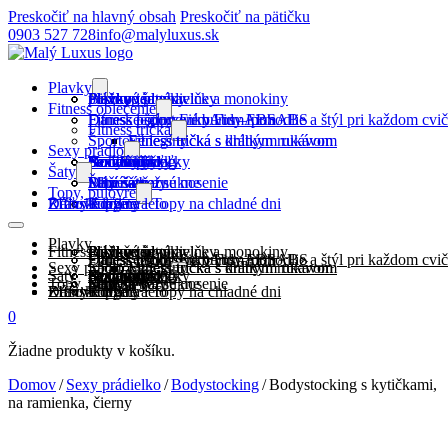
Preskočiť na hlavný obsah
Preskočiť na pätičku
0903 527 728
info@malyluxus.sk
Plavky
Bikiny
push-up plavky
Plavky tangá
Plavky jednodielne a monokiny
Plavkové nohavičky
Plážové šaty
Fitness oblečenie
Fitness legíny FirmAbs – pohodlie a štýl pri každom cvič
Fitness podprsenky FirmABS
Dámske športové bundy FirmABS
Fitness tričká
Športové legíny
Fitness tričká s krátkym rukávom
Fitness trička s dhlhým rukávom
Sexy prádlo
Bodystocking
Sexi Košieľky
Sexi Sety
Sexi body
Nohavičky
Pančušky
c-nohavičky
Sexi doplnky
Nočné košieľky
Korzety
Šaty
Šaty na bežné nosenie
Plážové šaty
Letné šaty
Mini šaty
Dlhé šaty a sukne
Topy, pulóvre
Dámske rifle
Rifľové legíny
Zľavy
Topy na leto
Pulóvre a Topy na chladné dni
Korzety
Plavky
Fitness oblečenie
Bikiny
push-up plavky
Plavky tangá
Plavky jednodielne a monokiny
Plavkové nohavičky
Plážové šaty
Fitness legíny FirmAbs – pohodlie a štýl pri každom cvič
Fitness podprsenky FirmABS
Dámske športové bundy FirmABS
Fitness tričká
Sexy prádlo
Športové legíny
Fitness tričká s krátkym rukávom
Fitness trička s dhlhým rukávom
Šaty
Bodystocking
Sexi Košieľky
Sexi Sety
Sexi body
Nohavičky
Pančušky
c-nohavičky
Sexi doplnky
Nočné košieľky
Korzety
Topy, pulóvre
Šaty na bežné nosenie
Plážové šaty
Letné šaty
Mini šaty
Dlhé šaty a sukne
Dámske rifle
Rifľové legíny
Zľavy
Topy na leto
Pulóvre a Topy na chladné dni
Korzety
0
Žiadne produkty v košíku.
Domov
/
Sexy prádielko
/
Bodystocking
/
Bodystocking s kytičkami,
na ramienka, čierny