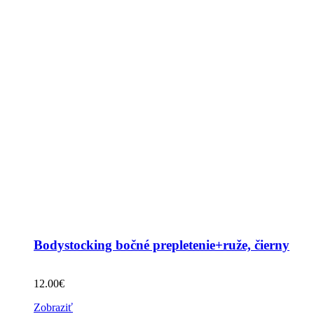
Bodystocking bočné prepletenie+ruže, čierny
12.00
€
Zobraziť