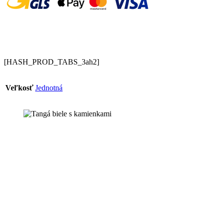
[HASH_PROD_TABS_3ah2]
Veľkosť
Jednotná