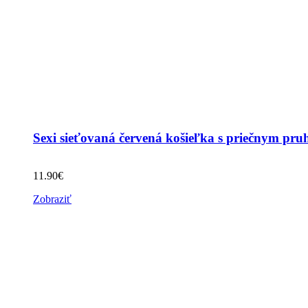
Sexi sieťovaná červená košieľka s priečnym pr
11.90
€
Zobraziť