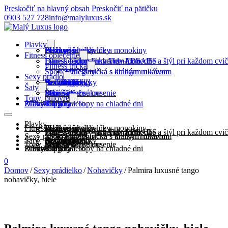
Preskočiť na hlavný obsah
Preskočiť na pätičku
0903 527 728
info@malyluxus.sk
Plavky
Bikiny
push-up plavky
Plavky tangá
Plavky jednodielne a monokiny
Plavkové nohavičky
Plážové šaty
Fitness oblečenie
Fitness legíny FirmAbs – pohodlie a štýl pri každom cvič
Fitness podprsenky FirmABS
Dámske športové bundy FirmABS
Fitness tričká
Športové legíny
Fitness tričká s krátkym rukávom
Fitness trička s dhlhým rukávom
Sexy prádlo
Bodystocking
Sexi Košieľky
Sexi Sety
Sexi body
Nohavičky
Pančušky
c-nohavičky
Sexi doplnky
Nočné košieľky
Korzety
Šaty
Šaty na bežné nosenie
Plážové šaty
Letné šaty
Mini šaty
Dlhé šaty a sukne
Topy, pulóvre
Dámske rifle
Rifľové legíny
Zľavy
Topy na leto
Pulóvre a Topy na chladné dni
Korzety
Plavky
Fitness oblečenie
Bikiny
push-up plavky
Plavky tangá
Plavky jednodielne a monokiny
Plavkové nohavičky
Plážové šaty
Fitness legíny FirmAbs – pohodlie a štýl pri každom cvič
Fitness podprsenky FirmABS
Dámske športové bundy FirmABS
Fitness tričká
Sexy prádlo
Športové legíny
Fitness tričká s krátkym rukávom
Fitness trička s dhlhým rukávom
Šaty
Bodystocking
Sexi Košieľky
Sexi Sety
Sexi body
Nohavičky
Pančušky
c-nohavičky
Sexi doplnky
Nočné košieľky
Korzety
Topy, pulóvre
Šaty na bežné nosenie
Plážové šaty
Letné šaty
Mini šaty
Dlhé šaty a sukne
Dámske rifle
Rifľové legíny
Zľavy
Topy na leto
Pulóvre a Topy na chladné dni
Korzety
0
Domov
/
Sexy prádielko
/
Nohavičky
/
Palmira luxusné tango
nohavičky, biele