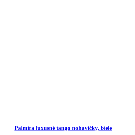
Palmira luxusné tango nohavičky, biele