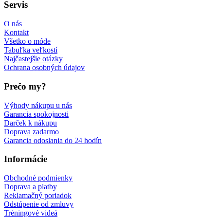
Servis
O nás
Kontakt
Všetko o móde
Tabuľka veľkostí
Najčastejšie otázky
Ochrana osobných údajov
Prečo my?
Výhody nákupu u nás
Garancia spokojnosti
Darček k nákupu
Doprava zadarmo
Garancia odoslania do 24 hodín
Informácie
Obchodné podmienky
Doprava a platby
Reklamačný poriadok
Odstúpenie od zmluvy
Tréningové videá