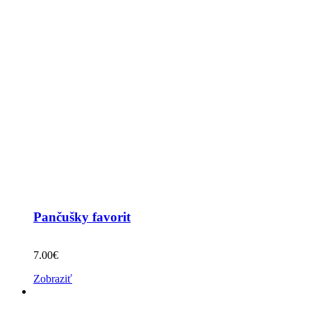
Pančušky favorit
7.00
€
Zobraziť