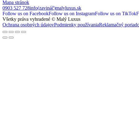
Mapa stránok
0903 527 728
info(zavináč)malyluxus.sk
Follow us on Facebook
Follow us on Instagram
Follow us on TikTok
F
Všetky práva vyhradené © Malý Luxus
Ochrana osobných údajov
Podmienky používania
Reklamačný poriad