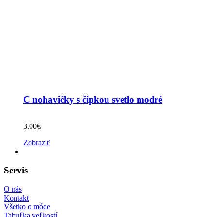
C nohavičky s čipkou svetlo modré
3.00
€
Zobraziť
Servis
O nás
Kontakt
Všetko o móde
Tabuľka veľkostí