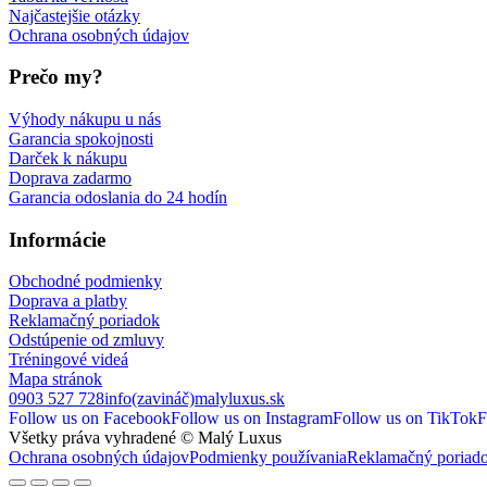
Najčastejšie otázky
Ochrana osobných údajov
Prečo my?
Výhody nákupu u nás
Garancia spokojnosti
Darček k nákupu
Doprava zadarmo
Garancia odoslania do 24 hodín
Informácie
Obchodné podmienky
Doprava a platby
Reklamačný poriadok
Odstúpenie od zmluvy
Tréningové videá
Mapa stránok
0903 527 728
info(zavináč)malyluxus.sk
Follow us on Facebook
Follow us on Instagram
Follow us on TikTok
F
Všetky práva vyhradené © Malý Luxus
Ochrana osobných údajov
Podmienky používania
Reklamačný poriad