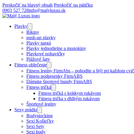
Preskočiť na hlavný obsah
Preskočiť na pätičku
0903 527 728
info@malyluxus.sk
Plavky
Bikiny
push-up plavky
Plavky tangá
Plavky jednodielne a monokiny
Plavkové nohavičky
Plážové šaty
Fitness oblečenie
Fitness legíny FirmAbs – pohodlie a štýl pri každom cvič
Fitness podprsenky FirmABS
Dámske športové bundy FirmABS
Fitness tričká
Fitness tričká s krátkym rukávom
Fitness trička s dhlhým rukávom
Športové legíny
Sexy prádlo
Bodystocking
Sexi Košieľky
Sexi Sety
Sexi body