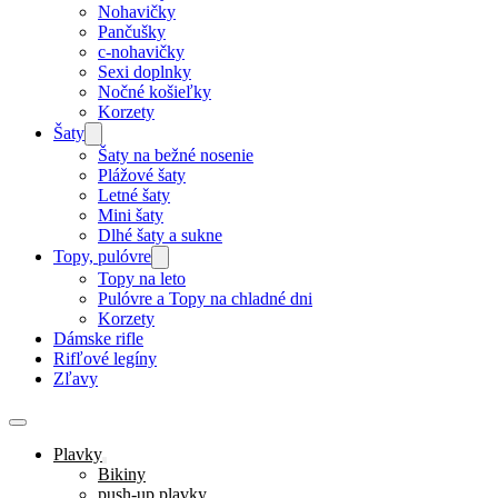
Nohavičky
Pančušky
c-nohavičky
Sexi doplnky
Nočné košieľky
Korzety
Šaty
Šaty na bežné nosenie
Plážové šaty
Letné šaty
Mini šaty
Dlhé šaty a sukne
Topy, pulóvre
Topy na leto
Pulóvre a Topy na chladné dni
Korzety
Dámske rifle
Rifľové legíny
Zľavy
Plavky
Bikiny
push-up plavky