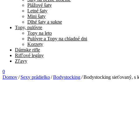
Plážové šaty
Letné šaty
Mini šaty
Dlhé šaty a sukne
Topy, pulóvre
Topy na leto
Pulóvre a Topy na chladné dni
Korzety
Dámske rifle
Rifľové legíny
Zľavy
0
Domov
/
Sexy prádielko
/
Bodystocking
/
Bodystocking sieťovaný, s 