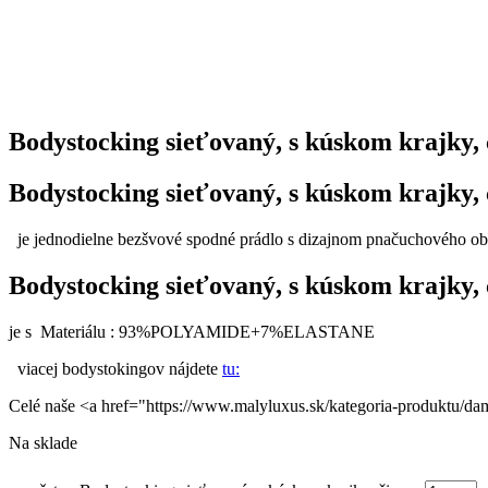
Bodystocking sieťovaný, s kúskom krajky, 
Bodystocking sieťovaný, s kúskom krajky, 
je jednodielne bezšvové spodné prádlo s dizajnom pnačuchového oble
Bodystocking sieťovaný, s kúskom krajky, 
je s Materiálu : 93%POLYAMIDE+7%ELASTANE
viacej bodystokingov nájdete
tu:
Celé naše <a href="https://www.malyluxus.sk/kategoria-produktu/d
Na sklade