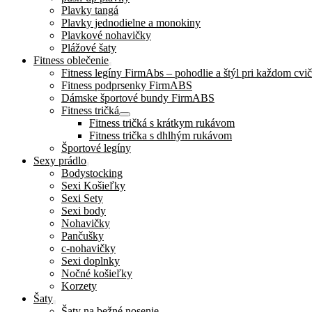
Plavky tangá
Plavky jednodielne a monokiny
Plavkové nohavičky
Plážové šaty
Fitness oblečenie
Fitness legíny FirmAbs – pohodlie a štýl pri každom cvič
Fitness podprsenky FirmABS
Dámske športové bundy FirmABS
Fitness tričká
Fitness tričká s krátkym rukávom
Fitness trička s dhlhým rukávom
Športové legíny
Sexy prádlo
Bodystocking
Sexi Košieľky
Sexi Sety
Sexi body
Nohavičky
Pančušky
c-nohavičky
Sexi doplnky
Nočné košieľky
Korzety
Šaty
Šaty na bežné nosenie