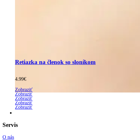
Retiazka na členok so sloníkom
Nálepky na bradavky so zvončekami
Retiazka na členok s lístkami
Choker čierny
Nálepky na bradavky s tvare pusinkyss
4.99
€
8.00
€
3.99
€
Zobraziť
4.99
€
Zobraziť
9.00
€
Zobraziť
Zobraziť
Zobraziť
Servis
O nás