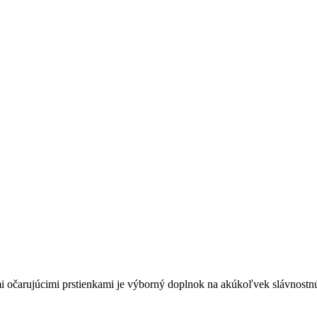
 očarujúcimi prstienkami je výborný doplnok na akúkoľvek slávnostnú p