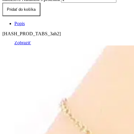
Pridať do košíka
Náramok s prsteňmi
Popis
15.00
€
[HASH_PROD_TABS_3ah2]
Zobraziť