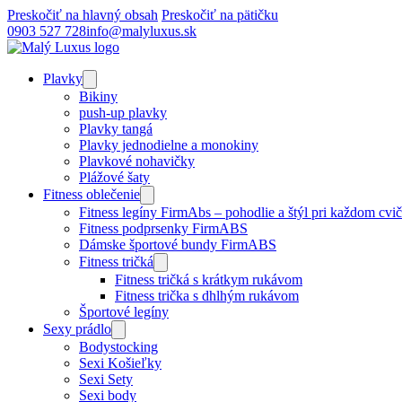
Preskočiť na hlavný obsah
Preskočiť na pätičku
0903 527 728
info@malyluxus.sk
Plavky
Bikiny
push-up plavky
Plavky tangá
Plavky jednodielne a monokiny
Plavkové nohavičky
Plážové šaty
Fitness oblečenie
Fitness legíny FirmAbs – pohodlie a štýl pri každom cvič
Fitness podprsenky FirmABS
Dámske športové bundy FirmABS
Fitness tričká
Fitness tričká s krátkym rukávom
Fitness trička s dhlhým rukávom
Športové legíny
Sexy prádlo
Bodystocking
Sexi Košieľky
Sexi Sety
Sexi body