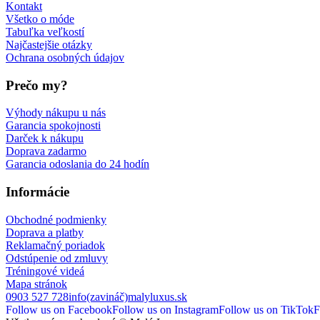
Kontakt
Všetko o móde
Tabuľka veľkostí
Najčastejšie otázky
Ochrana osobných údajov
Prečo my?
Výhody nákupu u nás
Garancia spokojnosti
Darček k nákupu
Doprava zadarmo
Garancia odoslania do 24 hodín
Informácie
Obchodné podmienky
Doprava a platby
Reklamačný poriadok
Odstúpenie od zmluvy
Tréningové videá
Mapa stránok
0903 527 728
info(zavináč)malyluxus.sk
Follow us on Facebook
Follow us on Instagram
Follow us on TikTok
F