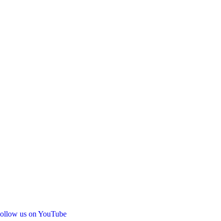
ollow us on YouTube