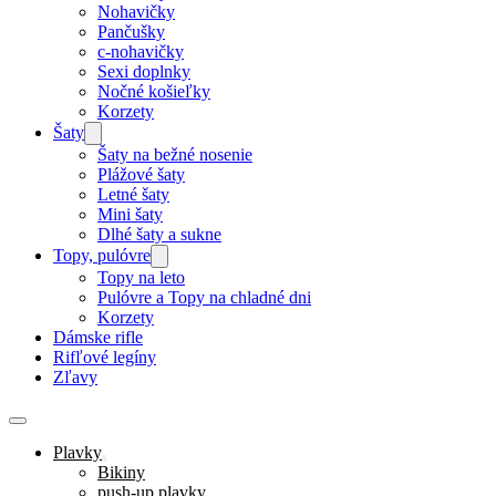
Nohavičky
Pančušky
c-nohavičky
Sexi doplnky
Nočné košieľky
Korzety
Šaty
Šaty na bežné nosenie
Plážové šaty
Letné šaty
Mini šaty
Dlhé šaty a sukne
Topy, pulóvre
Topy na leto
Pulóvre a Topy na chladné dni
Korzety
Dámske rifle
Rifľové legíny
Zľavy
Plavky
Bikiny
push-up plavky