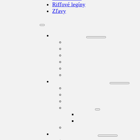
Rifľové legíny
Zľavy
Plavky
Bikiny
push-up plavky
Plavky tangá
Plavky jednodielne a monokiny
Plavkové nohavičky
Plážové šaty
Fitness oblečenie
Fitness legíny FirmAbs – pohodli
Fitness podprsenky FirmABS
Dámske športové bundy FirmA
Fitness tričká
Fitness tričká s krátkym r
Fitness trička s dhlhým ru
Športové legíny
Sexy prádlo