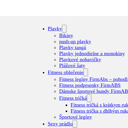
Plavky
Bikiny
push-up plavky
Plavky tangá
Plavky jednodielne a monokiny
Plavkové nohavičky
Plážové šaty
Fitness oblečenie
Fitness legíny FirmAbs – pohodli
Fitness podprsenky FirmABS
Dámske športové bundy FirmA
Fitness tričká
Fitness tričká s krátkym r
Fitness trička s dhlhým ru
Športové legíny
Sexy prádlo