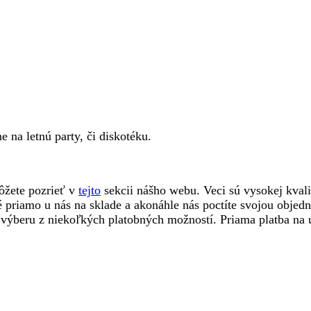
 na letnú party, či diskotéku.
ôžete pozrieť v
tejto
sekcii nášho webu. Veci sú vysokej kval
 priamo u nás na sklade a akonáhle nás poctíte svojou objed
výberu z niekoľkých platobných možností. Priama platba na ú