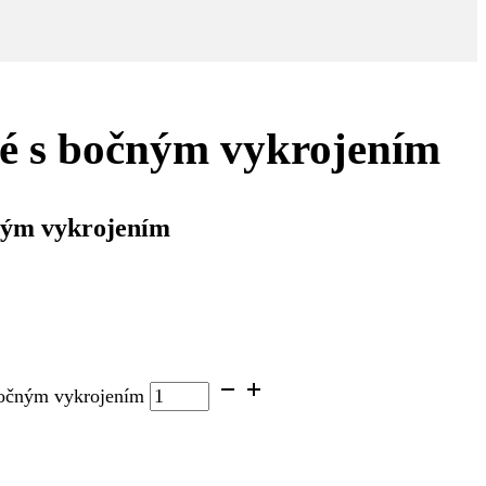
vé s bočným vykrojením
ným vykrojením
bočným vykrojením