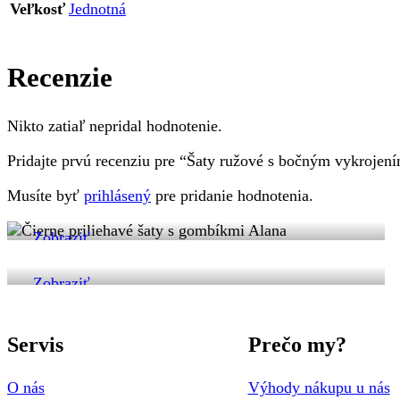
Jednotná
Veľkosť
Recenzie
Čierne priliehavé šaty s gombíkmi
Nikto zatiaľ nepridal hodnotenie.
Alana
Pridajte prvú recenziu pre “Šaty ružové s bočným vykrojen
Sukňa so šnurovačkou čierna
Musíte byť
prihlásený
pre pridanie hodnotenia.
19.90
€
24.99
€
Pôvodná cena
16.00
€
Aktuálna cena
Zobraziť
bola: 24.99€.
je: 16.00€.
Zobraziť
Servis
Prečo my?
O nás
Výhody nákupu u nás