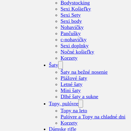
Bodystocking
Sexi Košieľky
Sexi Sety
Sexi body
Nohavičky
Pančušky
c-nohavičky
Sexi doplnky
Nočné košieľky
Korzety
Šaty
Šaty na bežné nosenie
Plážové šaty
Letné šaty
Mini šaty
Dlhé šaty a sukne
Topy, pulóvre
Topy na leto
Pulóvre a Topy na chladné dni
Korzety
Dámske rifle