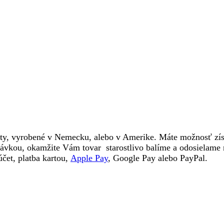
ity, vyrobené v Nemecku, alebo v Amerike. Máte možnosť zí
návkou, okamžite Vám tovar starostlivo balíme a odosielame 
čet, platba kartou,
Apple Pay
, Google Pay alebo PayPal.