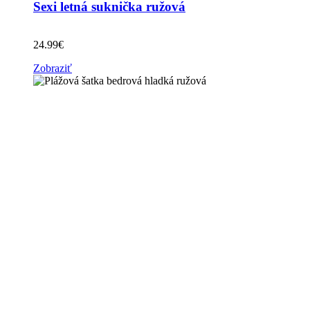
Sexi letná suknička ružová
24.99
€
Zobraziť