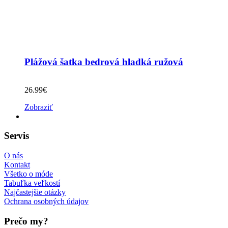
Plážová šatka bedrová hladká ružová
26.99
€
Zobraziť
Servis
O nás
Kontakt
Všetko o móde
Tabuľka veľkostí
Najčastejšie otázky
Ochrana osobných údajov
Prečo my?