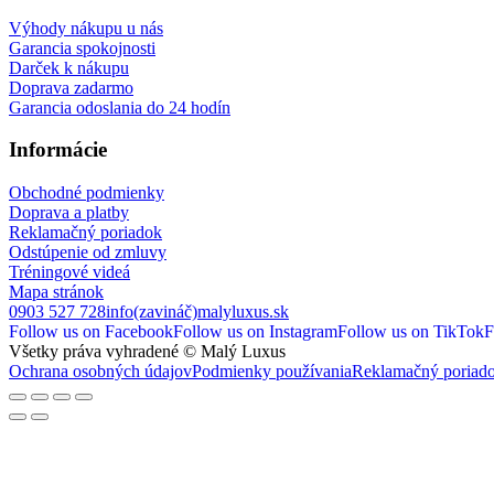
Výhody nákupu u nás
Garancia spokojnosti
Darček k nákupu
Doprava zadarmo
Garancia odoslania do 24 hodín
Informácie
Obchodné podmienky
Doprava a platby
Reklamačný poriadok
Odstúpenie od zmluvy
Tréningové videá
Mapa stránok
0903 527 728
info(zavináč)malyluxus.sk
Follow us on Facebook
Follow us on Instagram
Follow us on TikTok
F
Všetky práva vyhradené © Malý Luxus
Ochrana osobných údajov
Podmienky používania
Reklamačný poriad