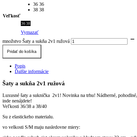
36
36
38
38
Veľkosť
36
38
Vymazať
množstvo Šaty a sukňa 2v1 ružová
Pridať do košíka
Popis
Ďalšie informácie
Šaty a sukňa 2v1 ružová
Luxusné šaty a suknička 2v1! Novinka na trhu! Nádherné, pohodlné, 
inde nenájdete!
Veľkosti 36/38 a 38/40
Su z elastickeho materialu.
vo velkosti S/M maju nasledovne miery: