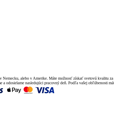
é v Nemecku, alebo v Amerike. Máte možnosť získať svetovú kvalitu za
e a odosielame nasledujúci pracovný deň. Podľa vašej obľúbenosti mát