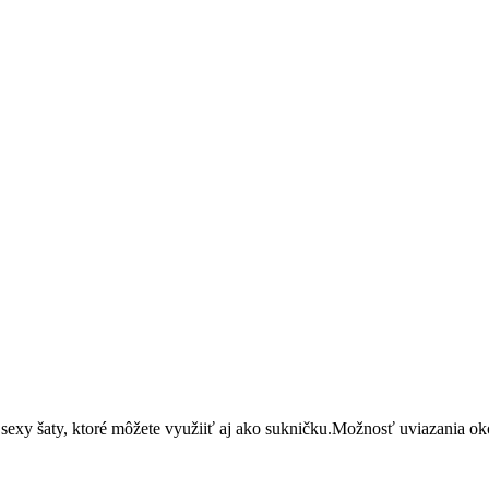
exy šaty, ktoré môžete využiiť aj ako sukničku.Možnosť uviazania oko