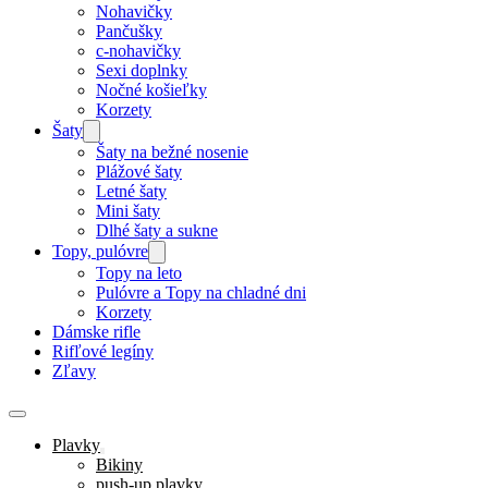
Nohavičky
Pančušky
c-nohavičky
Sexi doplnky
Nočné košieľky
Korzety
Šaty
Šaty na bežné nosenie
Plážové šaty
Letné šaty
Mini šaty
Dlhé šaty a sukne
Topy, pulóvre
Topy na leto
Pulóvre a Topy na chladné dni
Korzety
Dámske rifle
Rifľové legíny
Zľavy
Plavky
Bikiny
push-up plavky