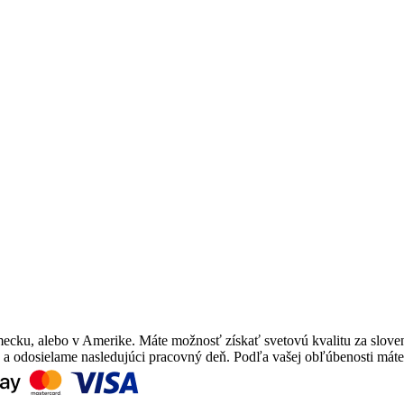
mecku, alebo v Amerike. Máte možnosť získať svetovú kvalitu za slove
e a odosielame nasledujúci pracovný deň. Podľa vašej obľúbenosti mát