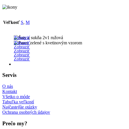
Šaty a sukňa 2v1 ružová
Pareo zelené s kvetinovým vzorom
Šaty midi zo zipsom čierne
Veľkosť
S
,
M
Šaty mini pásikavé ružové
32.99
€
Pôvodná cena bola: 32.99€.
24.00
€
Aktuálna cena je: 24
Biele šaty s prekríženými ramienkami
Šaty midi pásikáve, s kapucňou, čierno-biele
16.99
€
Pôvodná cena bola: 16.99€.
12.00
€
Aktuálna cena je: 12
30.00
€
Zobraziť
26.00
€
Zobraziť
34.90
€
Zobraziť
23.00
€
Zobraziť
Zobraziť
Zobraziť
Servis
O nás
Kontakt
Všetko o móde
Tabuľka veľkostí
Najčastejšie otázky
Ochrana osobných údajov
Prečo my?