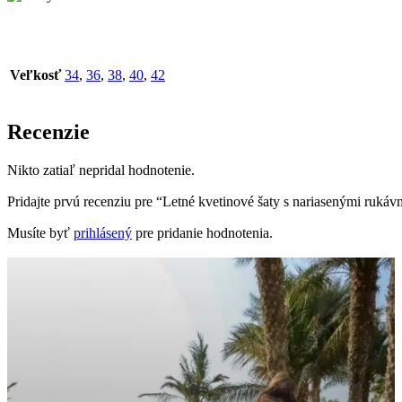
Veľkosť
34
,
36
,
38
,
40
,
42
Recenzie
Nikto zatiaľ nepridal hodnotenie.
Pridajte prvú recenziu pre “Letné kvetinové šaty s nariasenými rukáv
Musíte byť
prihlásený
pre pridanie hodnotenia.