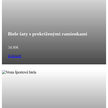
Biele šaty s prekríženými ramienkami
34.90
€
Zobraziť