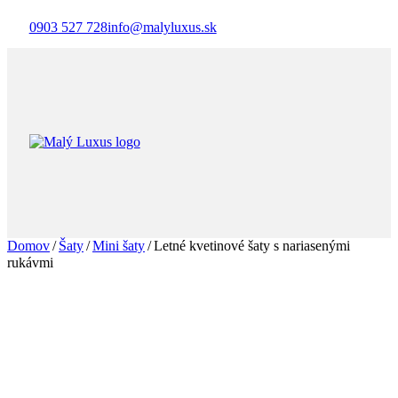
0903 527 728
info@malyluxus.sk
Domov
/
Šaty
/
Mini šaty
/
Letné kvetinové šaty s nariasenými
rukávmi