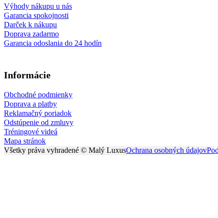
Výhody nákupu u nás
Garancia spokojnosti
Darček k nákupu
Doprava zadarmo
Garancia odoslania do 24 hodín
Informácie
Obchodné podmienky
Doprava a platby
Reklamačný poriadok
Odstúpenie od zmluvy
Tréningové videá
Mapa stránok
Všetky práva vyhradené © Malý Luxus
Ochrana osobných údajov
Pod