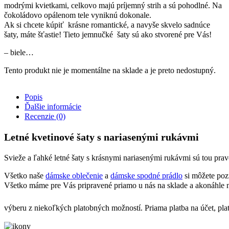
modrými kvietkami, celkovo majú príjemný strih a sú pohodlné. Na
čokoládovo opálenom tele vyniknú dokonale.
Ak si chcete kúpiť krásne romantické, a navyše skvelo sadnúce
šaty, máte šťastie! Tieto jemnučké šaty sú ako stvorené pre Vás!
– biele…
Tento produkt nie je momentálne na sklade a je preto nedostupný.
Popis
Ďalšie informácie
Recenzie (0)
Letné kvetinové šaty s nariasenými rukávmi
Svieže a ľahké letné šaty s krásnymi nariasenými rukávmi sú tou pra
Všetko naše
dámske oblečenie
a
dámske spodné prádlo
si môžete poz
Všetko máme pre Vás pripravené priamo u nás na sklade a akonáhle n
výberu z niekoľkých platobných možností. Priama platba na účet, pla