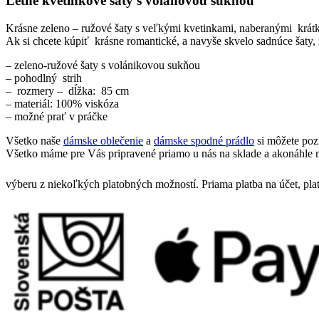
Letné kvetinkové šaty s volánovou sukňou
Krásne zeleno – ružové šaty s veľkými kvetinkami, naberanými krát
Ak si chcete kúpiť krásne romantické, a navyše skvelo sadnúce šaty, 
– zeleno-ružové šaty s volánikovou sukňou
– pohodlný strih
– rozmery – dĺžka: 85 cm
– materiál: 100% viskóza
– možné prať v práčke
Všetko naše
dámske oblečenie
a
dámske spodné prádlo
si môžete poz
Všetko máme pre Vás pripravené priamo u nás na sklade a akonáhle n
výberu z niekoľkých platobných možností. Priama platba na účet, pla