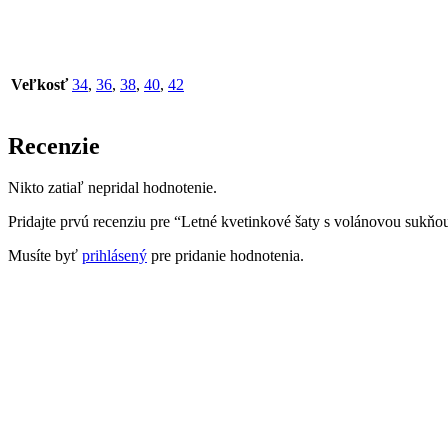
Veľkosť
34
,
36
,
38
,
40
,
42
Recenzie
Nikto zatiaľ nepridal hodnotenie.
Pridajte prvú recenziu pre “Letné kvetinkové šaty s volánovou sukňo
Musíte byť
prihlásený
pre pridanie hodnotenia.