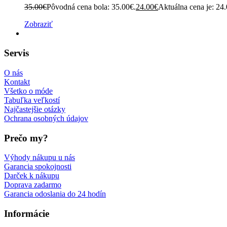
35.00
€
Pôvodná cena bola: 35.00€.
24.00
€
Aktuálna cena je: 24
Zobraziť
Servis
O nás
Kontakt
Všetko o móde
Tabuľka veľkostí
Najčastejšie otázky
Ochrana osobných údajov
Prečo my?
Výhody nákupu u nás
Garancia spokojnosti
Darček k nákupu
Doprava zadarmo
Garancia odoslania do 24 hodín
Informácie