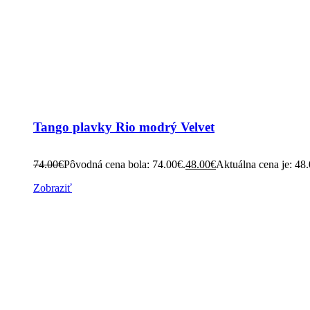
Tango plavky Rio modrý Velvet
74.00
€
Pôvodná cena bola: 74.00€.
48.00
€
Aktuálna cena je: 48
Zobraziť