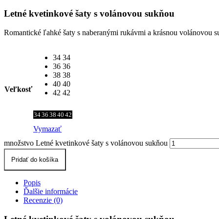
Letné kvetinkové šaty s volánovou sukňou
Romantické ľahké šaty s naberanými rukávmi a krásnou volánovou su
34
34
36
36
38
38
40
40
Veľkosť
42
42
34
36
38
40
42
Vymazať
množstvo Letné kvetinkové šaty s volánovou sukňou
Pridať do košíka
Popis
Ďalšie informácie
Recenzie (0)