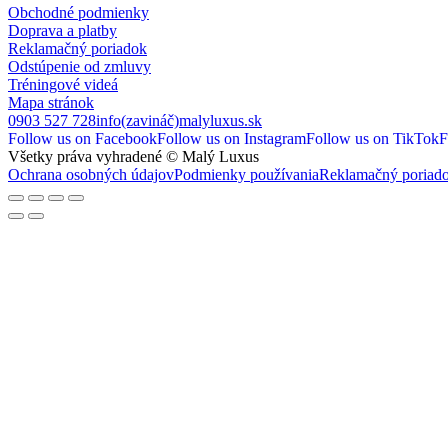
Obchodné podmienky
Doprava a platby
Reklamačný poriadok
Odstúpenie od zmluvy
Tréningové videá
Mapa stránok
0903 527 728
info(zavináč)malyluxus.sk
Follow us on Facebook
Follow us on Instagram
Follow us on TikTok
F
Všetky práva vyhradené © Malý Luxus
Ochrana osobných údajov
Podmienky používania
Reklamačný poriad