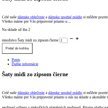
Celé naše
dámske oblečenie
a
dámske spodné prádlo
si môžete pozri
Všetko máme pre Vás pripravené priamo u…
Na sklade už iba 2
množstvo Šaty midi zo zipsom čierne
Pridať do košíka
Popis
Ďalšie informácie
Šaty midi zo zipsom čierne
Celé naše
dámske oblečenie
a
dámske spodné prádlo
si môžete pozri
Všetko máme pre Vás pripravené priamo u nás na sklade a akonáhle n
možnosť výberu z niekoľkých platobných možností. Priama platba na 