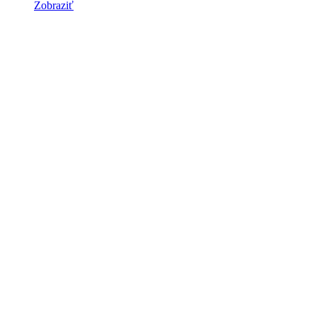
Zobraziť