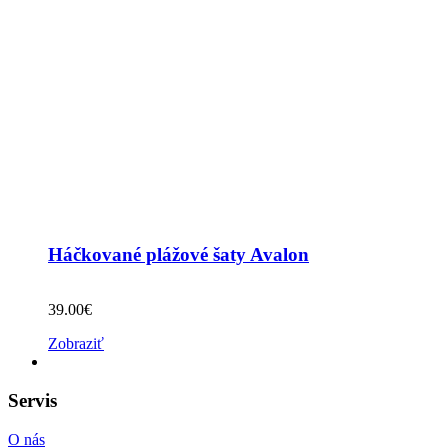
Háčkované plážové šaty Avalon
39.00
€
Zobraziť
Servis
O nás