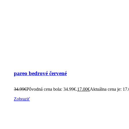
pareo bedrové červené
34.99
€
Pôvodná cena bola: 34.99€.
17.00
€
Aktuálna cena je: 17
Zobraziť