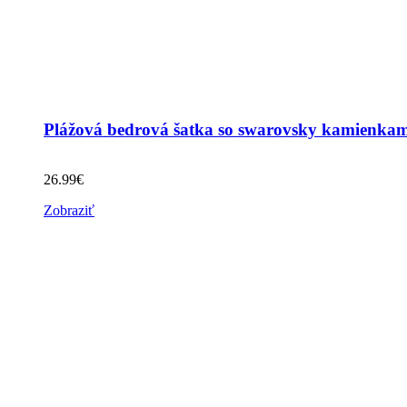
Plážová bedrová šatka so swarovsky kamienkami
26.99
€
Zobraziť