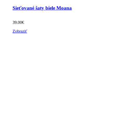
Sieťované šaty biele Moana
39.00
€
Zobraziť