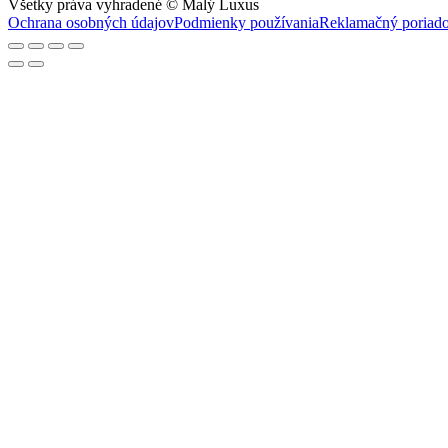
Všetky práva vyhradené © Malý Luxus
Ochrana osobných údajov
Podmienky používania
Reklamačný poriad