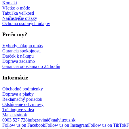
Kontakt
Všetko o móde
Tabuľka veľkostí
Najčastejšie otázky
Ochrana osobných údajov
Prečo my?
Výhody nákupu u nás
Garancia spokojnosti
Darček k nákupu
Doprava zadarmo
Garancia odoslania do 24 hodín
Informácie
Obchodné podmienky
Doprava a platby
Reklamačný poriadok
Odstúpenie od zmluvy
Tréningové videá
Mapa stránok
0903 527 728
info(zavináč)malyluxus.sk
Follow us on Facebook
Follow us on Instagram
Follow us on TikTok
F