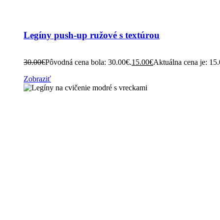
Legíny push-up ružové s textúrou
30.00
€
Pôvodná cena bola: 30.00€.
15.00
€
Aktuálna cena je: 15
Zobraziť