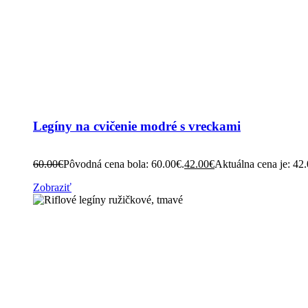
Legíny na cvičenie modré s vreckami
60.00
€
Pôvodná cena bola: 60.00€.
42.00
€
Aktuálna cena je: 42
Zobraziť