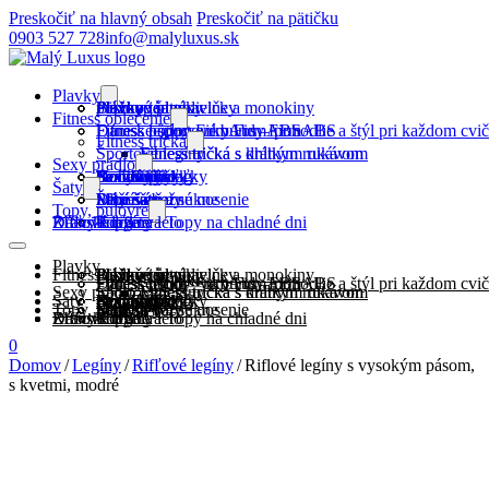
Preskočiť na hlavný obsah
Preskočiť na pätičku
0903 527 728
info@malyluxus.sk
Plavky
Bikiny
push-up plavky
Plavky tangá
Plavky jednodielne a monokiny
Plavkové nohavičky
Plážové šaty
Fitness oblečenie
Fitness legíny FirmAbs – pohodlie a štýl pri každom cvič
Fitness podprsenky FirmABS
Dámske športové bundy FirmABS
Fitness tričká
Športové legíny
Fitness tričká s krátkym rukávom
Fitness trička s dhlhým rukávom
Sexy prádlo
Bodystocking
Sexi Košieľky
Sexi Sety
Sexi body
Nohavičky
Pančušky
c-nohavičky
Sexi doplnky
Nočné košieľky
Korzety
Šaty
Šaty na bežné nosenie
Plážové šaty
Letné šaty
Mini šaty
Dlhé šaty a sukne
Topy, pulóvre
Dámske rifle
Rifľové legíny
Zľavy
Topy na leto
Pulóvre a Topy na chladné dni
Korzety
Plavky
Fitness oblečenie
Bikiny
push-up plavky
Plavky tangá
Plavky jednodielne a monokiny
Plavkové nohavičky
Plážové šaty
Fitness legíny FirmAbs – pohodlie a štýl pri každom cvič
Fitness podprsenky FirmABS
Dámske športové bundy FirmABS
Fitness tričká
Sexy prádlo
Športové legíny
Fitness tričká s krátkym rukávom
Fitness trička s dhlhým rukávom
Šaty
Bodystocking
Sexi Košieľky
Sexi Sety
Sexi body
Nohavičky
Pančušky
c-nohavičky
Sexi doplnky
Nočné košieľky
Korzety
Topy, pulóvre
Šaty na bežné nosenie
Plážové šaty
Letné šaty
Mini šaty
Dlhé šaty a sukne
Dámske rifle
Rifľové legíny
Zľavy
Topy na leto
Pulóvre a Topy na chladné dni
Korzety
0
Domov
/
Legíny
/
Rifľové legíny
/
Riflové legíny s vysokým pásom,
s kvetmi, modré