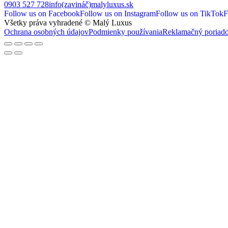
0903 527 728
info(zavináč)malyluxus.sk
Follow us on Facebook
Follow us on Instagram
Follow us on TikTok
F
Všetky práva vyhradené © Malý Luxus
Ochrana osobných údajov
Podmienky používania
Reklamačný poriad