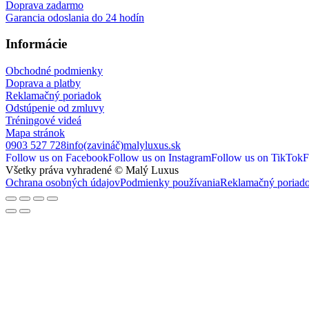
Doprava zadarmo
Garancia odoslania do 24 hodín
Informácie
Obchodné podmienky
Doprava a platby
Reklamačný poriadok
Odstúpenie od zmluvy
Tréningové videá
Mapa stránok
0903 527 728
info(zavináč)malyluxus.sk
Follow us on Facebook
Follow us on Instagram
Follow us on TikTok
F
Všetky práva vyhradené © Malý Luxus
Ochrana osobných údajov
Podmienky používania
Reklamačný poriad