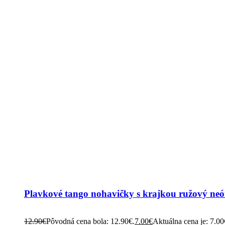
Plavkové tango nohavičky s krajkou ružový neón
12.90
€
Pôvodná cena bola: 12.90€.
7.00
€
Aktuálna cena je: 7.00