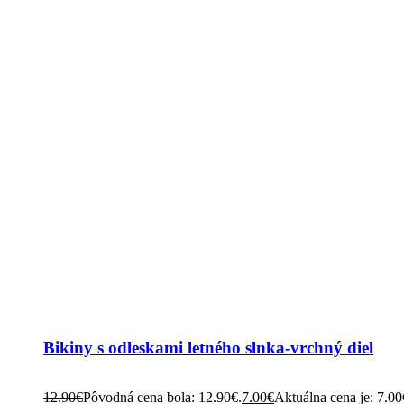
Bikiny s odleskami letného slnka-vrchný diel
12.90
€
Pôvodná cena bola: 12.90€.
7.00
€
Aktuálna cena je: 7.00