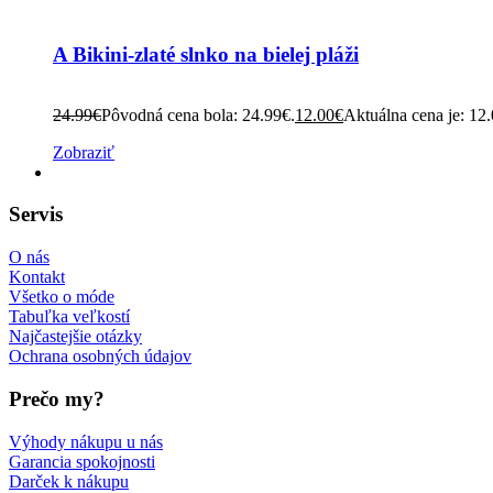
A Bikini-zlaté slnko na bielej pláži
24.99
€
Pôvodná cena bola: 24.99€.
12.00
€
Aktuálna cena je: 12
Zobraziť
Servis
O nás
Kontakt
Všetko o móde
Tabuľka veľkostí
Najčastejšie otázky
Ochrana osobných údajov
Prečo my?
Výhody nákupu u nás
Garancia spokojnosti
Darček k nákupu