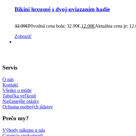
Bikini luxusné s dvoj-uviazaním hadie
32.99
€
Pôvodná cena bola: 32.99€.
12.00
€
Aktuálna cena je: 12
Zobraziť
Servis
O nás
Kontakt
Všetko o móde
Tabuľka veľkostí
Najčastejšie otázky
Ochrana osobných údajov
Prečo my?
Výhody nákupu u nás
Garancia spokojnosti