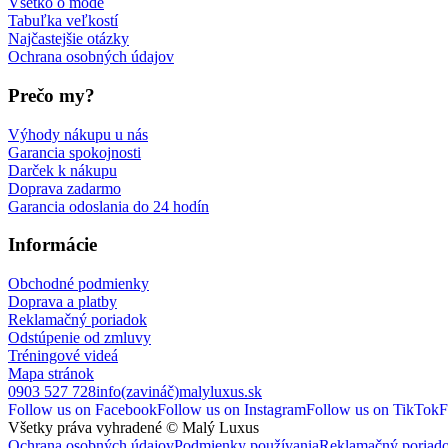
Všetko o móde
Tabuľka veľkostí
Najčastejšie otázky
Ochrana osobných údajov
Prečo my?
Výhody nákupu u nás
Garancia spokojnosti
Darček k nákupu
Doprava zadarmo
Garancia odoslania do 24 hodín
Informácie
Obchodné podmienky
Doprava a platby
Reklamačný poriadok
Odstúpenie od zmluvy
Tréningové videá
Mapa stránok
0903 527 728
info(zavináč)malyluxus.sk
Follow us on Facebook
Follow us on Instagram
Follow us on TikTok
F
Všetky práva vyhradené © Malý Luxus
Ochrana osobných údajov
Podmienky používania
Reklamačný poriad