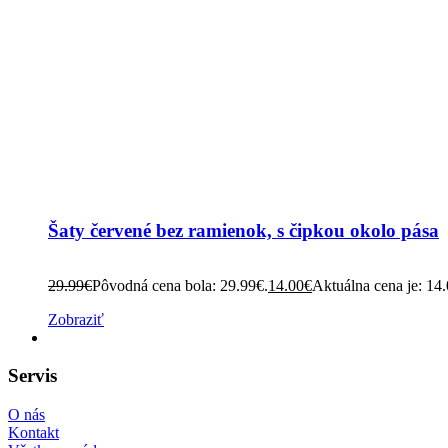
Šaty červené bez ramienok, s čipkou okolo pása
29.99
€
Pôvodná cena bola: 29.99€.
14.00
€
Aktuálna cena je: 14
Zobraziť
Servis
O nás
Kontakt