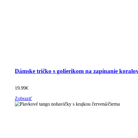
Dámske tričko s golierikom na zapínanie koralo
19.99
€
Zobraziť