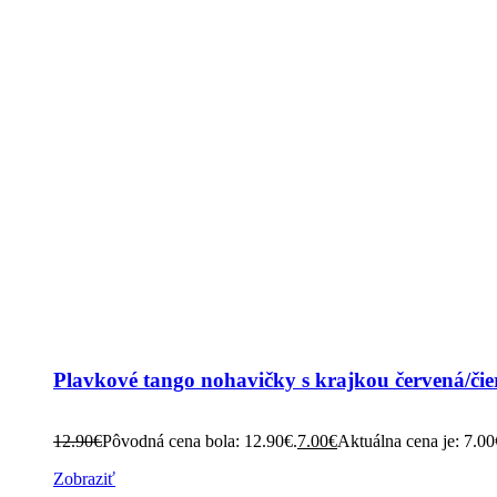
Plavkové tango nohavičky s krajkou červená/čie
12.90
€
Pôvodná cena bola: 12.90€.
7.00
€
Aktuálna cena je: 7.00
Zobraziť