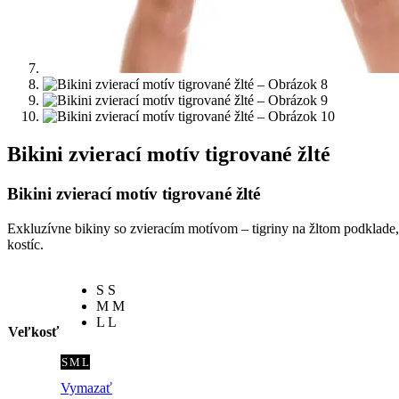
Bikini zvierací motív tigrované žlté
Bikini zvierací motív tigrované žlté
Exkluzívne bikiny so zvieracím motívom – tigriny na žltom podklade,
kostíc.
S
S
M
M
L
L
Veľkosť
S
M
L
Vymazať