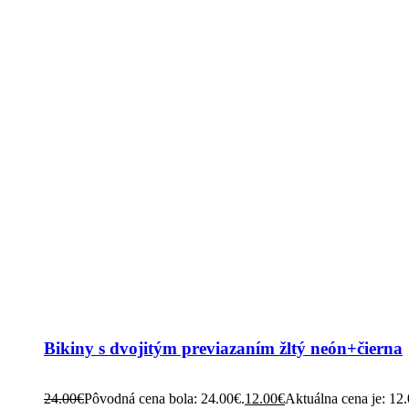
Bikiny s dvojitým previazaním žltý neón+čierna
24.00
€
Pôvodná cena bola: 24.00€.
12.00
€
Aktuálna cena je: 12