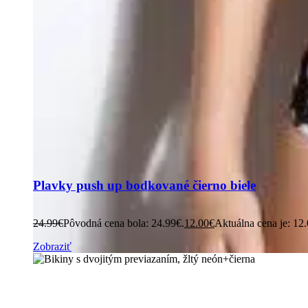
Plavky push up bodkované čierno biele
24.99
€
Pôvodná cena bola: 24.99€.
12.00
€
Aktuálna cena je: 12
Zobraziť