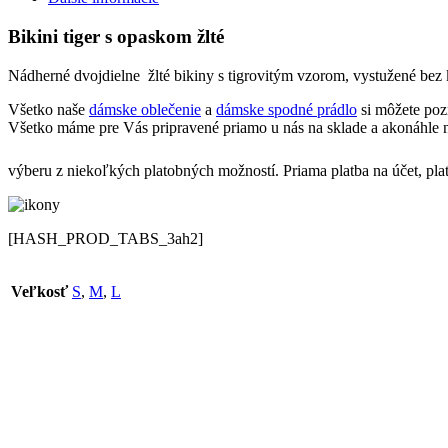
Bikini tiger s opaskom žlté
Nádherné dvojdielne žlté bikiny s tigrovitým vzorom, vystužené bez 
Všetko naše
dámske oblečenie
a
dámske spodné prádlo
si môžete poz
Všetko máme pre Vás pripravené priamo u nás na sklade a akonáhle n
výberu z niekoľkých platobných možností. Priama platba na účet, pla
[HASH_PROD_TABS_3ah2]
Veľkosť
S
,
M
,
L