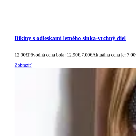
Bikiny s odleskami letného slnka-vrchný diel
12.90
€
Pôvodná cena bola: 12.90€.
7.00
€
Aktuálna cena je: 7.00
Zobraziť