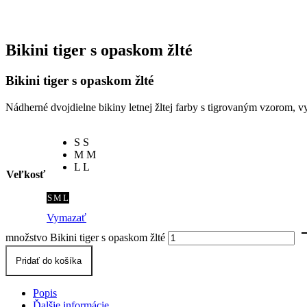
Bikini tiger s opaskom žlté
Bikini tiger s opaskom žlté
Nádherné dvojdielne bikiny letnej žltej farby s tigrovaným vzorom, 
S
S
M
M
L
L
Veľkosť
S
M
L
Vymazať
množstvo Bikini tiger s opaskom žlté
Pridať do košíka
Popis
Ďalšie informácie