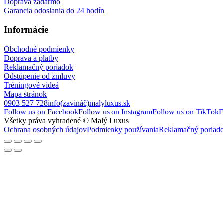
Doprava zadarmo
Garancia odoslania do 24 hodín
Informácie
Obchodné podmienky
Doprava a platby
Reklamačný poriadok
Odstúpenie od zmluvy
Tréningové videá
Mapa stránok
0903 527 728
info(zavináč)malyluxus.sk
Follow us on Facebook
Follow us on Instagram
Follow us on TikTok
F
Všetky práva vyhradené © Malý Luxus
Ochrana osobných údajov
Podmienky používania
Reklamačný poriad